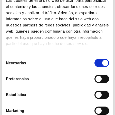
Las cookies de este sitio web se usan para personalizar
el contenido y los anuncios, ofrecer funciones de redes
sociales y analizar el tráfico. Además, compartimos
información sobre el uso que haga del sitio web con
Descripción
nuestros partners de redes sociales, publicidad y análisis
web, quienes pueden combinarla con otra información
que les haya proporcionado o que hayan recopilado a
LEGRAND 25401 idrobox-caja ip40 1 modulo gris
partir del uso que haya hecho de sus servicios.
Detalles del producto
Selección
Necesarias
de
Comentarios
consentimiento
Preferencias
16 productos en la misma categoría:
Estadística
-47%
-47%
Marketing