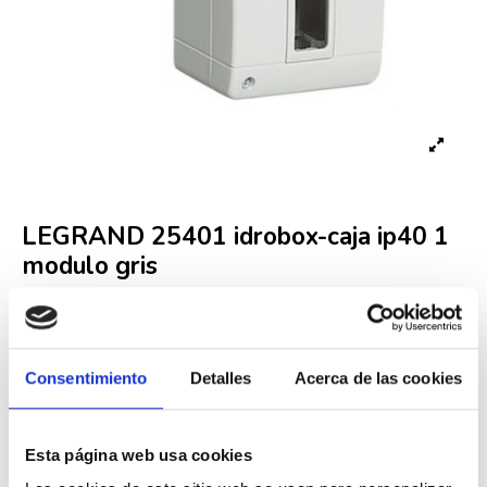
LEGRAND 25401 idrobox-caja ip40 1
modulo gris
Referencia
LEG000002910
Fuera de stock
Consentimiento
Detalles
Acerca de las cookies
2,46 €
4,65 €
-47%
Iva incluido
Esta página web usa cookies