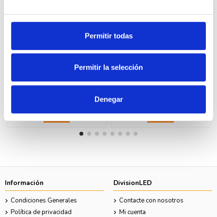
Permitir todas
Fuera de stock
Fuera de stock
Permitir la selección
LEGRAND 27503 idrobox-caja
LEGRAND 25404 idrobox-caja
ip55 3 modulos gris
ip40 4 modulos gris
7,80 €
5,41 €
14,73 €
10,21 €
Denegar
Ver
Ver
Información
DivisionLED
Condiciones Generales
Contacte con nosotros
Política de privacidad
Mi cuenta