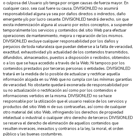
o culposa del Usuario y/o tenga por origen causas de fuerza mayor. En
cualquier caso, sea cual fuere su causa, DIVISIONLED no asumirá
responsabilidad alguna ya sea por daños directos o indirectos, daño
emergente y/o por lucro cesante. DIVISIONLED tendrá derecho, sin que
exista indemnización alguna al usuario por estos conceptos, a suspender
temporalmente los servicios y contenidos del sitio Web para efectuar
operaciones de mantenimiento, mejora o reparación de los mismos.
DIVISIONLED excluye cualquier responsabilidad por los daños y
perjuicios de toda naturaleza que puedan deberse a la falta de veracidad,
exactitud, exhaustividad y/o actualidad de los contenidos transmitidos,
difundidos, almacenados, puestos a disposición o recibidos, obtenidos
o a los que se haya accedido a través de la Web; Ni tampoco por los
contenidos prestados por terceras personas o entidades. DIVISIONLED
tratará en la medida de lo posible de actualizar y rectificar aquella
información alojada en su Web que no cumpla con las mínimas garantías
de veracidad. No obstante quedará exonerada de responsabilidad por
su no actualización o rectificación así como por los contenidos e
informaciones vertidos en la misma. DIVISIONLED no se hace
responsable por la utilización que el usuario realice de los servicios y
productos del sitio Web ni de sus contraseñas, así como de cualquier
otro material del sitio Web, infringiendo los derechos de propiedad
intelectual o industrial o cualquier otro derecho de terceros DIVISIONLED
se reserva el derecho de eliminación de aquellos contenidos que
resulten inveraces, inexactos y contrarios a la ley, la moral, el orden
público y las buenas costumbres.