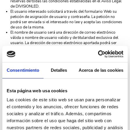
reservas de todas las condiciones establecidas en el Aviso Legal
de DIVISIONLED.
El usuario interesado solicitará a través del formulario Web su
petición de asignación de usuario y contraseña. La petición no
podrá ser enviada si el interesado no lee y acepta las condiciones
de uso de la misma.
El nombre de usuario será una dirección de correo electrónico
válida o nombre de usuario valido y de titularidad exclusiva del
usuario. La dirección de correo electrónico aportada podrá ser
utilizada por DIVISIONLED para la emisión de comunicaciones.
Las peticiones recibidas por el usuario serán valoradas y
contrastada su autenticidad por el personal de DIVISIONLED. Las
peticiones aceptadas serán contestadas mediante la remisión de
un correo electrónico a su dirección de correo electrónico
Consentimiento
Detalles
Acerca de las cookies
suministrada junto con las condiciones de uso, su clave de usuario
y su contraseña.
Su petición recibida significa la aceptación expresa de las
condiciones establecidas por la entidad.
Esta página web usa cookies
Obligación de hacer uso correcto de la página web y de
Las cookies de este sitio web se usan para personalizar
los contenidos
el contenido y los anuncios, ofrecer funciones de redes
Todos los contenidos que se incluyen en este sitio Web se facilitan a
sociales y analizar el tráfico. Además, compartimos
efectos exclusivamente informativos, de modo que en ningún caso
información sobre el uso que haga del sitio web con
pueden servir de base para recursos o reclamaciones ni constituir fuente
de derechos. DIVISIONLED se reserva el derecho a modificar, sin previo
nuestros partners de redes sociales, publicidad y análisis