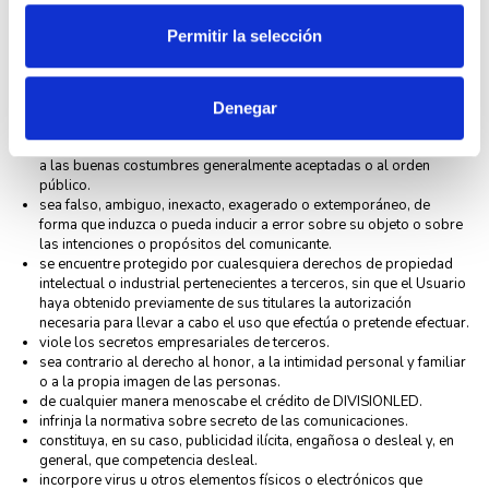
ley, a la moral y buenas costumbres generalmente aceptadas o al
orden público.
Permitir la selección
induzca, incite o promueva actuaciones, actitudes o pensamientos
discriminatorios por razón de sexo, raza, religión, creencias, edad
o condición.
incorpore, ponga a disposición o permita acceder a productos,
Denegar
elementos, mensajes y/o servicios delictivos, violentos, ofensivos,
nocivos, degradantes o, en general, contrarios a la ley, a la moral y
a las buenas costumbres generalmente aceptadas o al orden
público.
sea falso, ambiguo, inexacto, exagerado o extemporáneo, de
forma que induzca o pueda inducir a error sobre su objeto o sobre
las intenciones o propósitos del comunicante.
se encuentre protegido por cualesquiera derechos de propiedad
intelectual o industrial pertenecientes a terceros, sin que el Usuario
haya obtenido previamente de sus titulares la autorización
necesaria para llevar a cabo el uso que efectúa o pretende efectuar.
viole los secretos empresariales de terceros.
sea contrario al derecho al honor, a la intimidad personal y familiar
o a la propia imagen de las personas.
de cualquier manera menoscabe el crédito de DIVISIONLED.
infrinja la normativa sobre secreto de las comunicaciones.
constituya, en su caso, publicidad ilícita, engañosa o desleal y, en
general, que competencia desleal.
incorpore virus u otros elementos físicos o electrónicos que