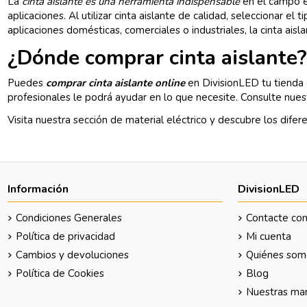
La
cinta aislante es una herramienta indispensable
en el campo el
aplicaciones. Al utilizar cinta aislante de calidad, seleccionar e
aplicaciones domésticas, comerciales o industriales, la cinta ais
¿Dónde comprar cinta aislante
Puedes
comprar cinta aislante online
en
DivisionLED
tu tienda 
profesionales le podrá ayudar en lo que necesite. Consulte nue
Visita nuestra sección de
material eléctrico
y descubre los difer
Información
DivisionLED
Condiciones Generales
Contacte con
Política de privacidad
Mi cuenta
Cambios y devoluciones
Quiénes som
Política de Cookies
Blog
Nuestras ma