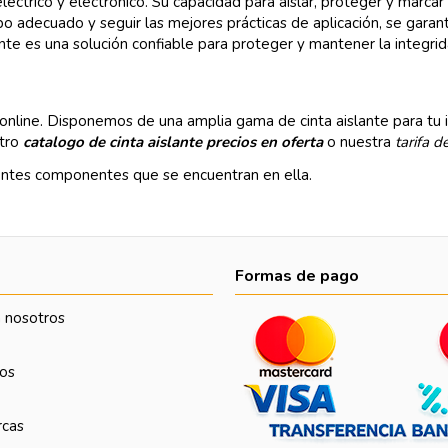
éctrico y electrónico. Su capacidad para aislar, proteger y marcar
l tipo adecuado y seguir las mejores prácticas de aplicación, se gara
lante es una solución confiable para proteger y mantener la integri
?
online. Disponemos de una amplia gama de cinta aislante para tu i
stro
catalogo de cinta aislante
precios en oferta
o nuestra
tarifa d
entes componentes que se encuentran en ella.
Formas de pago
 nosotros
os
rcas