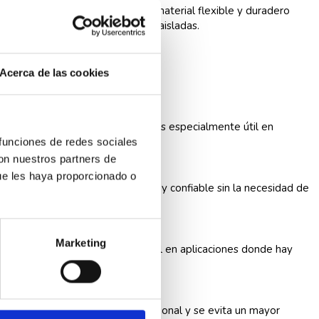
no de sus lados. El vinilo es un material flexible y duradero
mente a los cables o superficies aisladas.
Acerca de las cookies
uyen:
cargas eléctricas. Esta aplicación es especialmente útil en
 funciones de redes sociales
con nuestros partners de
ue les haya proporcionado o
es temporalmente de forma segura y confiable sin la necesidad de
Marketing
 cables. Esto es especialmente útil en aplicaciones donde hay
se proporciona un aislamiento adicional y se evita un mayor