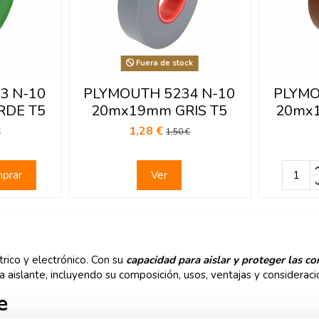
Fuera de stock
3 N-10
PLYMOUTH 5234 N-10
PLYMO
RDE T5
20mx19mm GRIS T5
20mx
1,28 €
€
1,50 €
prar
Ver
rico y electrónico. Con su
capacidad para aislar y proteger las co
a aislante, incluyendo su composición, usos, ventajas y consideracio
e