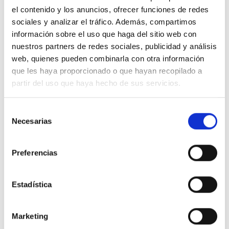
el contenido y los anuncios, ofrecer funciones de redes
-25%
-25%
sociales y analizar el tráfico. Además, compartimos
información sobre el uso que haga del sitio web con
nuestros partners de redes sociales, publicidad y análisis
web, quienes pueden combinarla con otra información
que les haya proporcionado o que hayan recopilado a
partir del uso que haya hecho de sus servicios.
Selección
Kit Solar Autoconsumo
Kit Solar Autoconsumo
Necesarias
de
monofásico 4kW DEYE con
monofásico 5kW DEYE con
cuadro de protección
cuadro de protección
consentimiento
3.811,50 €
4.356,00 €
5.082,00 €
5.808,00 €
Preferencias
Comprar
Comprar
Estadística
-25%
-25%
Marketing