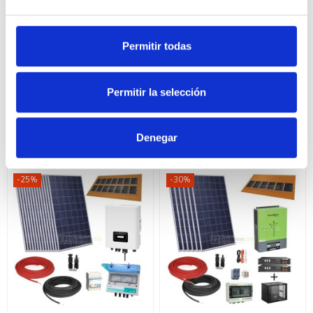
Permitir todas
Kit Solar Autoconsumo
Kit Solar Autoconsumo trifásico
Permitir la selección
monofásico 6kW DEYE con
5kW DEYE con cuadro de
cuadro de protección
protección
4.900,50 €
4.719,00 €
6.534,00 €
6.292,00 €
Denegar
Comprar
Comprar
-25%
-30%