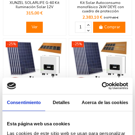
XUNZEL SOLARLIFE G-60 Kit
Kit Solar Autoconsumo
Iluminación Solar 12V
monofásico 2kW DEYE con
cuadro de protección
315,00 €
2.383,10 €
3.177,46 €
Ver
Comprar
-25%
-25%
Consentimiento
Detalles
Acerca de las cookies
Kit Solar Autoconsumo
Kit Solar Autoconsumo
monofásico 3kW DEYE con
monofásico 3.6kW DEYE con
cuadro de protección
cuadro de protección
2.813,25 €
3.357,75 €
3.751,00 €
4.477,00 €
Esta página web usa cookies
Comprar
Comprar
Las cookies de este sitio web se usan para personalizar