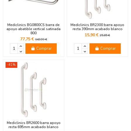
Mediclinics BG0800CS barra de
Mediclinics BR2300 barra apoyo
apoyo abatible vertical satinada
recta 390mm acabado blanco
800
15,90 €
25,65 €
77,75 €
143,99 €
Comprar
Comprar
-41%
Mediclinics BR2600 barra apoyo
recta 695mm acabado blanco