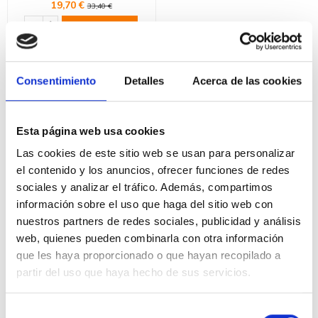
19,70 €
33,40 €
Comprar
Comprar equipamiento para baños
Consentimiento
Detalles
Acerca de las cookies
Consigue un baño seguro, cómodo y accesible:
Equipamiento y complementos esenciales para tu hogar
¿Buscas transformar tu baño en un espacio más seguro, accesible,
Esta página web usa cookies
confortable y funcional?
En DivisionLED, te ofrecemos una amplia
selección de
equipamiento y complementos para baño
que te
Las cookies de este sitio web se usan para personalizar
permitirá disfrutar de tu rutina diaria con total tranquilidad y satisfacción.
el contenido y los anuncios, ofrecer funciones de redes
Nuestra gama de productos para baños incluye:
sociales y analizar el tráfico. Además, compartimos
Barras de apoyo para baño
información sobre el uso que haga del sitio web con
nuestros partners de redes sociales, publicidad y análisis
Ofrecemos una variedad de barras de apoyo fijas y abatibles, fabricadas
con materiales resistentes y duraderos, que se adaptan a las
web, quienes pueden combinarla con otra información
necesidades de cada usuario.
¡Compra ahora y disfruta de grandes
que les haya proporcionado o que hayan recopilado a
descuentos!
partir del uso que haya hecho de sus servicios.
Dispensadores de papel
Mantén tu baño higiénico y ordenado con nuestros dispensadores de
papel higiénico automáticos o manuales, disponibles en diversos
Selección