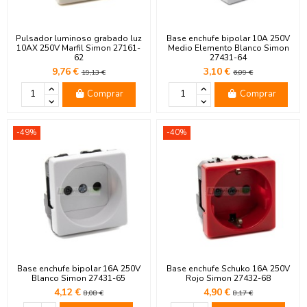
Pulsador luminoso grabado luz
Base enchufe bipolar 10A 250V
10AX 250V Marfil Simon 27161-
Medio Elemento Blanco Simon
62
27431-64
9,76 €
3,10 €
19,13 €
6,09 €
Comprar
Comprar
-49%
-40%
Base enchufe bipolar 16A 250V
Base enchufe Schuko 16A 250V
Blanco Simon 27431-65
Rojo Simon 27432-68
4,12 €
4,90 €
8,08 €
8,17 €