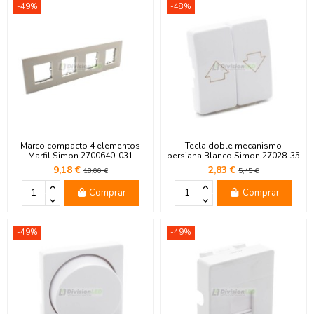
-49%
-48%
Marco compacto 4 elementos
Tecla doble mecanismo
Marfil Simon 2700640-031
persiana Blanco Simon 27028-35
9,18 €
2,83 €
18,00 €
5,45 €
Comprar
Comprar
-49%
-49%