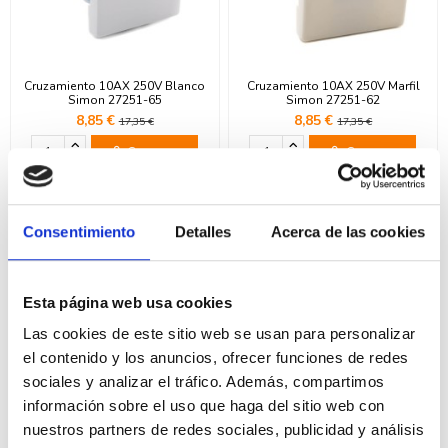
Cruzamiento 10AX 250V Blanco
Cruzamiento 10AX 250V Marfil
Simon 27251-65
Simon 27251-62
8,85 €
8,85 €
17,35 €
17,35 €
Comprar
Comprar
-49%
-49%
Consentimiento
Detalles
Acerca de las cookies
Esta página web usa cookies
Las cookies de este sitio web se usan para personalizar
el contenido y los anuncios, ofrecer funciones de redes
sociales y analizar el tráfico. Además, compartimos
información sobre el uso que haga del sitio web con
Pulsador grabado campana
Pulsador grabado campana
10AX 250V Marfil Simon 27150-
10AX 250V Blanco Simon 27150-
nuestros partners de redes sociales, publicidad y análisis
62
65