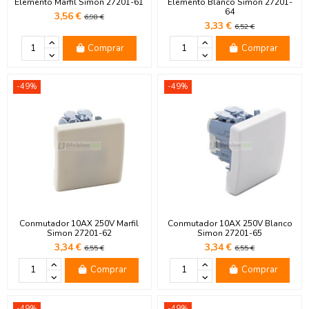
Elemento Marfil Simon 27201-61
Elemento Blanco Simon 27201-
64
3,56 €
6,98 €
3,33 €
6,52 €
Comprar
Comprar
-49%
-49%
Conmutador 10AX 250V Marfil
Conmutador 10AX 250V Blanco
Simon 27201-62
Simon 27201-65
3,34 €
3,34 €
6,55 €
6,55 €
Comprar
Comprar
-49%
-49%