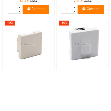
4,87 €
2,28 €
9,55 €
4,48 €
Comprar
Comprar
-49%
-49%
Tapa ciega marfil Simon 27800-
Mecanismo salida de cables
32
Blanco Simon 27801-35
2,35 €
3,96 €
4,61 €
7,77 €
Comprar
Comprar
-49%
-49%