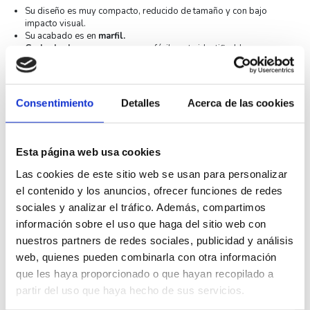
Su diseño es muy compacto, reducido de tamaño y con bajo
impacto visual.
Su acabado es en
marfil.
Grabado de campana
para ser fácilmente identificable.
El tipo de garra utilizada es Simon 27.
Ocupación de
un elemento
.
Las secciones de cable admitida va desde
1,5mm a 2,5mm.
Su tipo de accionamiento es
basculante
.
Consentimiento
Detalles
Acerca de las cookies
Pertenece a la
serie Simon 27 Play
.
Asimismo indicar que su rango de temperatura de funcionamiento
es de +5°C a +40°C.
Finalmente indicar que su conexión es muy sencilla debido a su
Esta página web usa cookies
sistema de embornamiento rápido.
Fabricado con los más altos estándares de calidad.
Las cookies de este sitio web se usan para personalizar
Especificaciones técnicas
el contenido y los anuncios, ofrecer funciones de redes
sociales y analizar el tráfico. Además, compartimos
Sección de cable
De 1,5 a 2,5 mm
información sobre el uso que haga del sitio web con
admitida
nuestros partners de redes sociales, publicidad y análisis
Pelado de cable
11 mm
web, quienes pueden combinarla con otra información
necesario
que les haya proporcionado o que hayan recopilado a
Grado IP
20
partir del uso que haya hecho de sus servicios.
Ral
No tiene