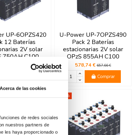
er UP-6OPZS420
U-Power UP-7OPZS490
k 12 Baterías
Pack 2 Baterías
onarias 2V solar
estacionarias 2V solar
S 750AH C100
OPzS 855AH C100
00,37 €
578,74 €
3.412,20 €
657,66 €
Comprar
Comprar
Acerca de las cookies
-15%
 funciones de redes sociales
con nuestros partners de
ue les haya proporcionado o