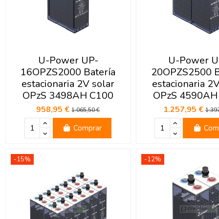
U-Power UP-
U-Power U
16OPZS2000 Batería
20OPZS2500 B
estacionaria 2V solar
estacionaria 2V
OPzS 3498AH C100
OPzS 4590AH
958,95 €
1.257,95 €
1.065,50 €
1.39
Comprar
Com
-15%
-12%