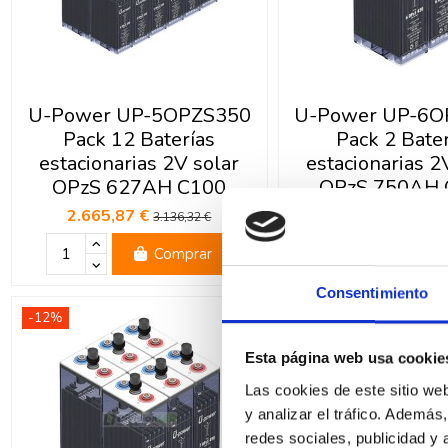
U-Power UP-5OPZS350
U-Power UP-6O
Pack 12 Baterías
Pack 2 Bater
estacionarias 2V solar
estacionarias 2
OPzS 627AH C100
OPzS 750AH 
2.665,87 €
500,46 €
3.136,32 €
568,7
Comprar
Com
Consentimiento
-12%
-15%
Esta página web usa cookie
Las cookies de este sitio we
y analizar el tráfico. Ademá
redes sociales, publicidad y