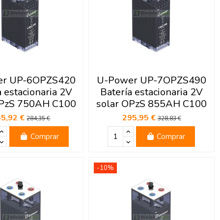
er UP-6OPZS420
U-Power UP-7OPZS490
a estacionaria 2V
Batería estacionaria 2V
OPzS 750AH C100
solar OPzS 855AH C100
55,92 €
295,95 €
284,35 €
328,83 €
Comprar
Comprar
-10%