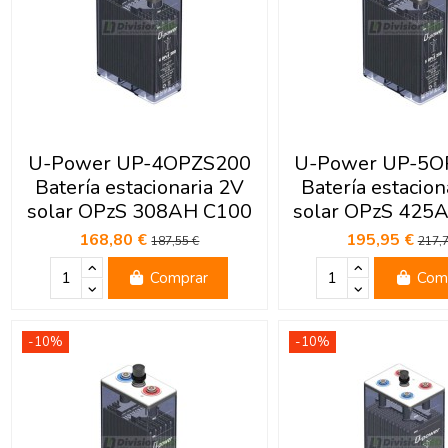
U-Power UP-4OPZS200
U-Power UP-5O
Batería estacionaria 2V
Batería estacion
solar OPzS 308AH C100
solar OPzS 425
168,80 €
195,95 €
187,55 €
217,7
Comprar
Com
-10%
-10%