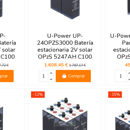
P-
U-Power UP-
U-Pow
atería
24OPZS3000 Batería
Pa
 solar
estacionaria 2V solar
estaci
 C100
OPzS 5247AH C100
OPz
1.608,45 €
4
7,72 €
1.787,17 €
prar
Comprar
-12%
-15%