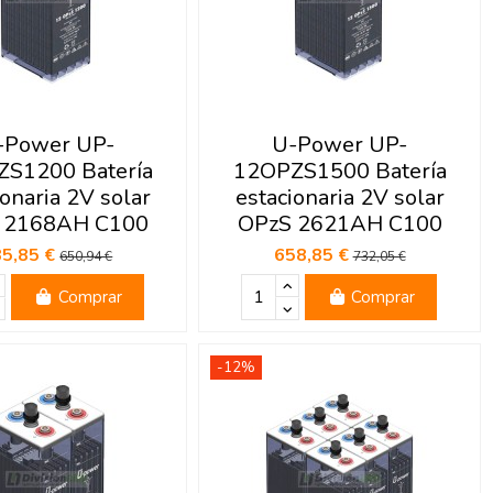
-Power UP-
U-Power UP-
S1200 Batería
12OPZS1500 Batería
ionaria 2V solar
estacionaria 2V solar
 2168AH C100
OPzS 2621AH C100
85,85 €
658,85 €
650,94 €
732,05 €
Comprar
Comprar
-12%