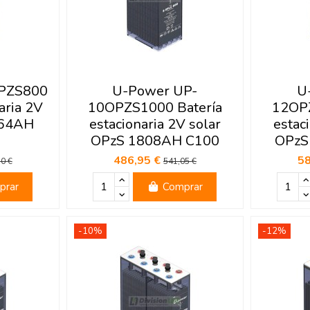
PZS800
U-Power UP-
U
aria 2V
10OPZS1000 Batería
12OPZ
464AH
estacionaria 2V solar
estac
OPzS 1808AH C100
OPzS
486,95 €
5
0 €
541,05 €
prar
Comprar
-10%
-12%