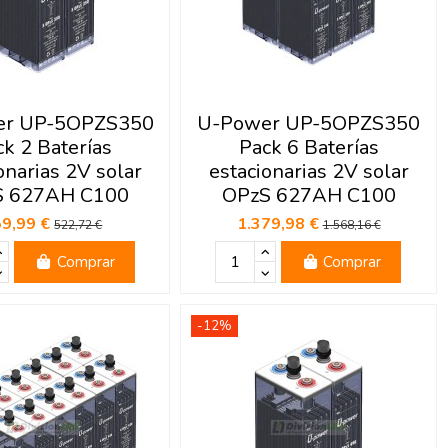
er UP-5OPZS350
U-Power UP-5OPZS350
ck 2 Baterías
Pack 6 Baterías
onarias 2V solar
estacionarias 2V solar
S 627AH C100
OPzS 627AH C100
59,99 €
1.379,98 €
522,72 €
1.568,16 €
Comprar
Comprar
-12%