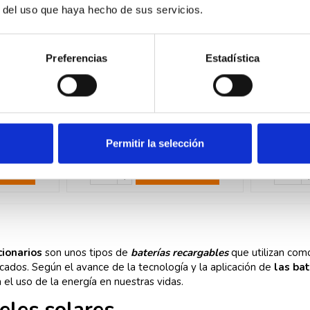
r del uso que haya hecho de sus servicios.
Preferencias
Estadística
PZS490
U-Power UP-6OPZS600
U-Pow
rías
Pack 2 Baterías
Pa
V solar
estacionarias 2V solar
estaci
C100
OPzS 1095AH C100
OPzS
639,37 €
1.9
Permitir la selección
4,99 €
726,56 €
prar
Comprar
cionarios
son unos tipos de
baterías recargables
que utilizan com
icados. Según el avance de la tecnología y la aplicación de
las bat
el uso de la energía en nuestras vidas.
eles solares