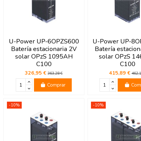
U-Power UP-6OPZS600
U-Power UP-8O
Batería estacionaria 2V
Batería estacion
solar OPzS 1095AH
solar OPzS 1
C100
C100
326,95 €
415,89 €
363,28 €
462,1
Comprar
Com
-10%
-10%