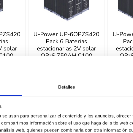
PZS420
U-Power UP-6OPZS420
U-Pow
ías
Pack 6 Baterías
Pac
V solar
estacionarias 2V solar
estaci
C100
OPzS 750AH C100
OPz
1.501,37 €
2.9
0 €
1.706,10 €
prar
Comprar
Detalles
-12%
-12%
s
b se usan para personalizar el contenido y los anuncios, ofrecer
s, compartimos información sobre el uso que haga del sitio web 
 análisis web, quienes pueden combinarla con otra información q