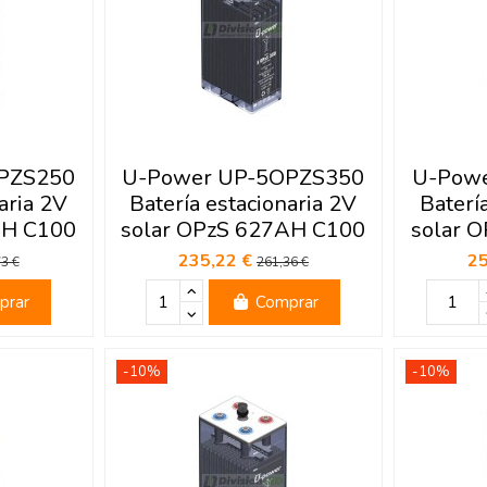
PZS250
U-Power UP-5OPZS350
U-Pow
aria 2V
Batería estacionaria 2V
Baterí
AH C100
solar OPzS 627AH C100
solar 
235,22 €
2
3 €
261,36 €
prar
Comprar
-10%
-10%