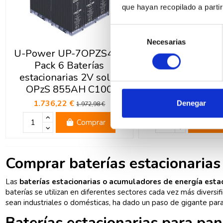
que hayan recopilado a parti
Selección
Necesarias
de
U-Power UP-7OPZS490
U-Power UP-7O
consentimiento
Pack 6 Baterías
Pack 12 Bate
estacionarias 2V solar
estacionarias 2
OPzS 855AH C100
OPzS 855AH 
1.736,22 €
3.353,24 €
Denegar
1.972,98 €
3.94
Comprar
Com
Comprar baterías estacionarias
Las
baterías estacionarias o acumuladores de energía esta
baterías se utilizan en diferentes sectores cada vez más diversif
sean industriales o domésticas, ha dado un paso de gigante para 
Baterías estacionarias para pan