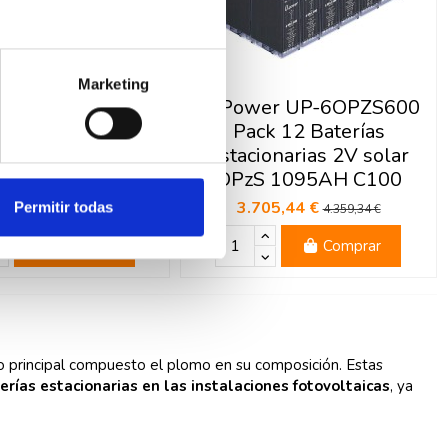
Marketing
er UP-6OPZS600
U-Power UP-6OPZS600
ck 6 Baterías
Pack 12 Baterías
onarias 2V solar
estacionarias 2V solar
 1095AH C100
OPzS 1095AH C100
18,11 €
3.705,44 €
Permitir todas
2.179,67 €
4.359,34 €
Comprar
Comprar
o principal compuesto el plomo en su composición. Estas
erías estacionarias en las instalaciones fotovoltaicas
, ya