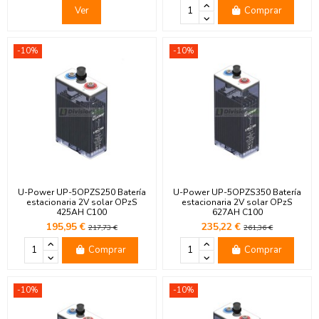
Ver
Comprar
-10%
-10%
U-Power UP-5OPZS250 Batería
U-Power UP-5OPZS350 Batería
estacionaria 2V solar OPzS
estacionaria 2V solar OPzS
425AH C100
627AH C100
195,95 €
235,22 €
217,73 €
261,36 €
Comprar
Comprar
-10%
-10%