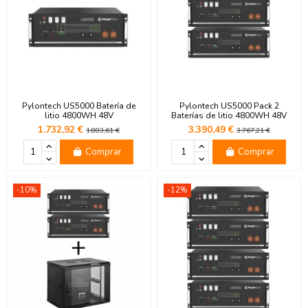
Pylontech US5000 Batería de
Pylontech US5000 Pack 2
litio 4800WH 48V
Baterías de litio 4800WH 48V
1.732,92 €
3.390,49 €
1.883,61 €
3.767,21 €
Comprar
Comprar
-10%
-12%