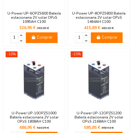
U-Power UP-6OPZS600 Batería
U-Power UP-8OPZS800 Batería
estacionaria 2V solar OPzS
estacionaria 2V solar OPzS
1095AH C100
1464AH C100
326,95 €
415,89 €
363,28 €
462,10 €
Comprar
Comprar
-10%
-10%
U-Power UP-10OPZS1000
U-Power UP-12OPZS1200
Batería estacionaria 2V solar
Batería estacionaria 2V solar
OPzS 1808AH C100
OPzS 2168AH C100
486,95 €
585,85 €
541,05 €
650,94 €