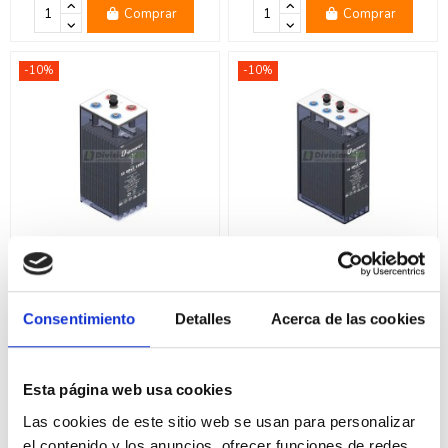
Comprar
Comprar
-10%
-10%
U-Power UP-12OPZS1500
U-Power UP-16OPZS2000
Batería estacionaria 2V solar
Batería estacionaria 2V solar
OPzS 2621AH C100
OPzS 3498AH C100
658,85 €
958,95 €
Consentimiento
Detalles
Acerca de las cookies
732,05 €
1.065,50 €
Comprar
Comprar
Esta página web usa cookies
-10%
-10%
Las cookies de este sitio web se usan para personalizar
el contenido y los anuncios, ofrecer funciones de redes