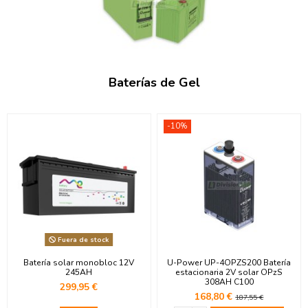
Baterías de Gel
-10%
Fuera de stock
Batería solar monobloc 12V
U-Power UP-4OPZS200 Batería
245AH
estacionaria 2V solar OPzS
308AH C100
299,95 €
168,80 €
187,55 €