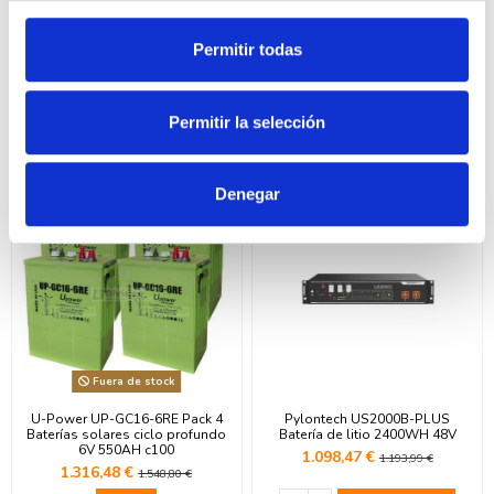
Fuera de stock
Fuera de stock
U-Power UP-GC16-6RE Batería
U-Power UP-GC16-6RE Pack 2
Permitir todas
solar ciclo profundo 6V 550AH
Baterías solares ciclo profundo
c100
6V 550AH c100
348,48 €
681,47 €
387,20 €
774,40 €
Permitir la selección
Ver
Ver
Denegar
-15%
-8%
Fuera de stock
U-Power UP-GC16-6RE Pack 4
Pylontech US2000B-PLUS
Baterías solares ciclo profundo
Batería de litio 2400WH 48V
6V 550AH c100
1.098,47 €
1.193,99 €
1.316,48 €
1.548,80 €