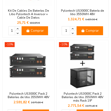
Kit De Cables De Baterías De
Pylontech US3000C Batería de
Litio Pylontech A Inversor +
litio 3550WH 48V
Cable De Datos
1.324,71 €
1.439,90 €
25,71 €
102,85 €
Comprar
Comprar
-10%
-10%
Pylontech US3000C Pack 2
Pylontech US3000C Pack 2
Baterías de litio 3550WH 48V
Baterías de litio 3550WH 48V
más Rack 19"
2.591,82 €
2.879,80 €
2.771,54 €
3.079,49 €