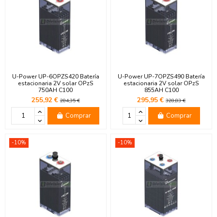
U-Power UP-6OPZS420 Batería
U-Power UP-7OPZS490 Batería
estacionaria 2V solar OPzS
estacionaria 2V solar OPzS
750AH C100
855AH C100
255,92 €
295,95 €
284,35 €
328,83 €
Comprar
Comprar
-10%
-10%