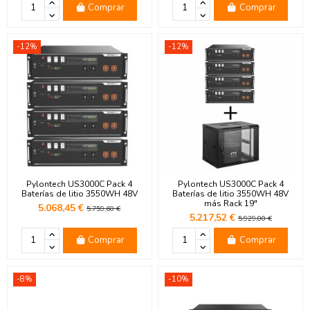
Comprar
Comprar
-12%
-12%
Pylontech US3000C Pack 4
Pylontech US3000C Pack 4
Baterías de litio 3550WH 48V
Baterías de litio 3550WH 48V
más Rack 19"
5.068,45 €
5.759,60 €
5.217,52 €
5.929,00 €
Comprar
Comprar
-8%
-10%