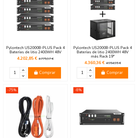
Pylontech US2000B-PLUS Pack 4
Pylontech US2000B-PLUS Pack 4
Baterías de litio 2400WH 48V
Baterías de litio 2400WH 48V
más Rack 19"
4.202,85 €
4.775,97 €
4.360,36 €
4.954,95 €
Comprar
Comprar
-75%
-8%