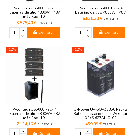
Pylontech US5000 Pack 2
Pylontech US5000 Pack 4
Baterías de litio 4800WH 48V
Baterías de litio 4800WH 48V
más Rack 19"
6.630,30 €
7.534,43 €
3.575,40 €
3.972,67 €
Comprar
Comprar
-12%
-12%
Pylontech US5000 Pack 4
U-Power UP-5OPZS350 Pack 2
Baterías de litio 4800WH 48V
Baterías estacionarias 2V solar
más Rack 19"
OPzS 627AH C100
7.134,16 €
459,99 €
8.107,00 €
522,72 €
Comprar
Comprar