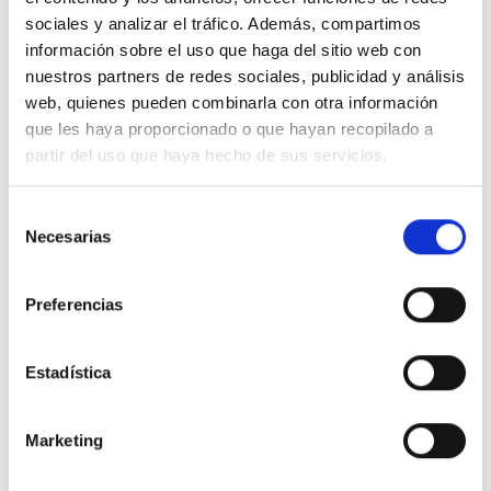
sociales y analizar el tráfico. Además, compartimos
información sobre el uso que haga del sitio web con
nuestros partners de redes sociales, publicidad y análisis
web, quienes pueden combinarla con otra información
que les haya proporcionado o que hayan recopilado a
partir del uso que haya hecho de sus servicios.
U-Power UP-20OPZS2500
U-Power UP-24OPZS3000
Batería estacionaria 2V solar
Batería estacionaria 2V solar
OPzS 4590AH C100
OPzS 5247AH C100
Selección
1.257,95 €
1.608,45 €
1.397,72 €
1.787,17 €
Necesarias
de
Comprar
Comprar
consentimiento
Preferencias
-10%
-12%
Estadística
Marketing