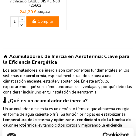
vitrificado CABEL DISMLR-50
425602
241,20 €
618,47 €
Comprar
🔥 Acumuladores de Inercia en Aerotermia: Clave para
la Eficiencia Energética
Los
acumuladores de inercia
son componentes fundamentales en los
sistemas de
aerotermia
, especialmente cuando se busca una
climatización eficiente, estable y sostenible. En este artículo,
exploraremos qué son, cómo funcionan, sus ventajas y por qué deberías
considerar incluir uno en tu instalación de aerotermia.
🌡️ ¿Qué es un acumulador de inercia?
Un acumulador de inercia es un depósito térmico que almacena energía
en forma de agua caliente o fría. Su función principal es
estabilizar la
temperatura del sistema
y
optimizar el rendimiento de la bomba de
calor aerotérmica
, evitando ciclos cortos y mejorando la eficiencia
energética.