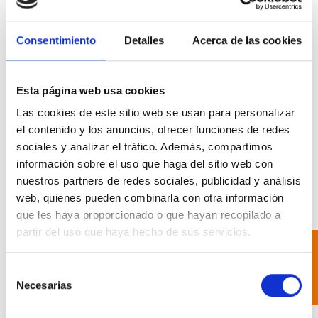
⚙️ ¿Cómo funciona un acumulador de inercia?
La bomba de calor calienta el agua que se almacena en el
Consentimiento
Detalles
Acerca de las cookies
acumulador.
Este agua se distribuye a los emisores térmicos (radiadores, suelo
radiante, etc.).
Cuando la demanda disminuye, el acumulador sigue suministrando
Esta página web usa cookies
energía sin necesidad de que la bomba de calor se active
constantemente.
Las cookies de este sitio web se usan para personalizar
Este proceso
reduce el número de arranques del compresor
,
el contenido y los anuncios, ofrecer funciones de redes
prolongando su vida útil y mejorando la eficiencia global del sistema.
sociales y analizar el tráfico. Además, compartimos
✅ Ventajas de instalar un acumulador de inercia
información sobre el uso que haga del sitio web con
nuestros partners de redes sociales, publicidad y análisis
Mayor eficiencia energética
: Al evitar ciclos cortos, se reduce el
consumo eléctrico.
web, quienes pueden combinarla con otra información
Estabilidad térmica
: Mantiene una temperatura constante en la
que les haya proporcionado o que hayan recopilado a
vivienda.
partir del uso que haya hecho de sus servicios.
Protección del sistema
: Menos desgaste en la bomba de calor.
FILTRAR
Versatilidad
: Compatible con calefacción, refrigeración y
producción de ACS.
Selección
Integración con energías renovables
: Ideal para sistemas
Necesarias
híbridos con solar térmica o fotovoltaica.
de
🏡 ¿Cuándo es recomendable instalarlo?
consentimiento