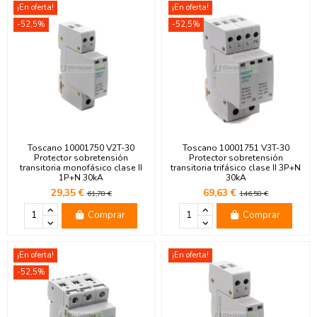
¡En oferta!
¡En oferta!
-52,5%
-52,5%
Toscano 10001750 V2T-30
Toscano 10001751 V3T-30
Protector sobretensión
Protector sobretensión
transitoria monofásico clase II
transitoria trifásico clase II 3P+N
1P+N 30kA
30kA
29,35 €
69,63 €
61,78 €
146,58 €
Comprar
Comprar
¡En oferta!
¡En oferta!
-52,5%