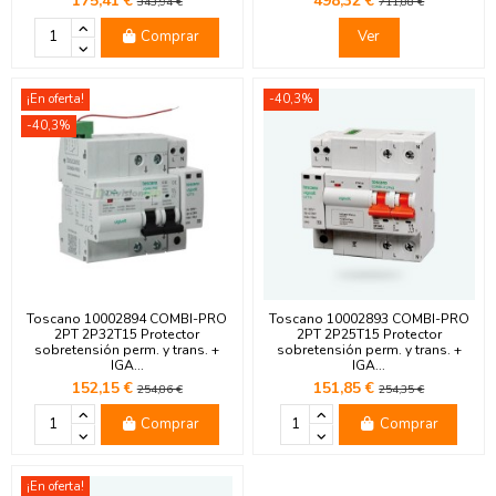
175,41 €
498,32 €
343,94 €
711,88 €
Comprar
Ver
¡En oferta!
-40,3%
-40,3%
Toscano 10002894 COMBI-PRO
Toscano 10002893 COMBI-PRO
2PT 2P32T15 Protector
2PT 2P25T15 Protector
sobretensión perm. y trans. +
sobretensión perm. y trans. +
IGA...
IGA...
152,15 €
151,85 €
254,86 €
254,35 €
Comprar
Comprar
¡En oferta!