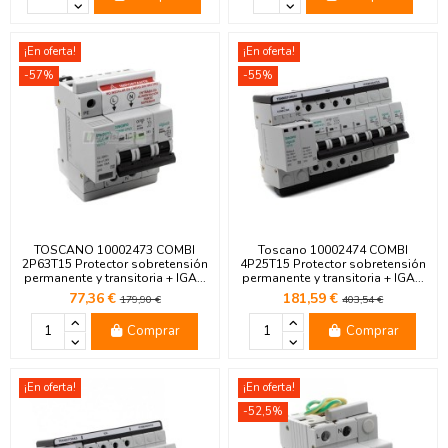
¡En oferta!
¡En oferta!
-57%
-55%
TOSCANO 10002473 COMBI
Toscano 10002474 COMBI
2P63T15 Protector sobretensión
4P25T15 Protector sobretensión
permanente y transitoria + IGA...
permanente y transitoria + IGA...
77,36 €
181,59 €
179,90 €
403,54 €
Comprar
Comprar
¡En oferta!
¡En oferta!
-52,5%