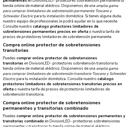
permanentes
en
DivisionLED- protectores sobretensión permanente
tu
tienda online de material eléctrico. Disponemos de una
amplia gama
para comprar limitadores de sobretensión permanente Toscano y
Schneider Electric
para tu instalación doméstica. Si tienes alguna duda,
nuestro equipo de profesionales le podrá ayudar en lo que necesite.
Consulte nuestro
catalogo protectores limitadores de
sobretensiones permanentes precios en oferta
o nuestra tarifa de
precios de protectores limitadores de sobretensión permanente.
Compra online protector de sobretensiones
transitorias
Puedes
comprar online protector de sobretensiones
transitorias
en
DivisionLED- protectores sobretensión transitoria
tu
tienda online de material eléctrico. Disponemos de una
amplia gama
para comprar limitadores de sobretensión transitoria Toscano y Schneider
Electric
para tu instalación doméstica. Consulte nuestro
catalogo
protectores limitadores de sobretensiones transitorias precios en
oferta
o nuestra tarifa de precios de protectores limitadores de
sobretensión transitoria.
Compra online protector de sobretensiones
permanentes y transitorias combinado
Puedes
comprar online protector de sobretensiones permanentes y
transitorias combinado
en
DivisionLED- protectores sobretensiones
permanentes y transitorias
tu tienda online de material eléctrico.