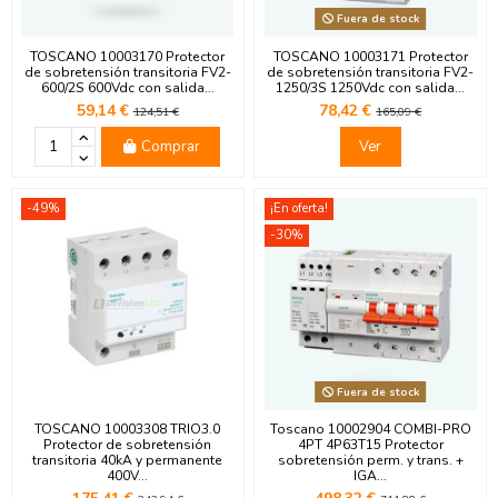
Fuera de stock
TOSCANO 10003170 Protector
TOSCANO 10003171 Protector
de sobretensión transitoria FV2-
de sobretensión transitoria FV2-
600/2S 600Vdc con salida...
1250/3S 1250Vdc con salida...
59,14 €
78,42 €
124,51 €
165,09 €
Comprar
Ver
-49%
¡En oferta!
-30%
Fuera de stock
TOSCANO 10003308 TRIO3.0
Toscano 10002904 COMBI-PRO
Protector de sobretensión
4PT 4P63T15 Protector
transitoria 40kA y permanente
sobretensión perm. y trans. +
400V...
IGA...