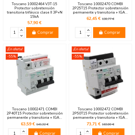
Toscano 10002464 V3T-15
Toscano 10002470 COMBI
Protector sobretensión
2P25T15 Protector sobretensión
transitoria trifásico clase II 3P+N
permanente y transitoria + IGA...
15kA
62,45 €
138,77 €
57,90 €
Comprar
Comprar
¡En oferta!
¡En oferta!
-55%
-55%
Toscano 10002471 COMBI
Toscano 10002472 COMBI
2P40T15 Protector sobretensión
2P50T15 Protector sobretensión
permanente y transitoria + IGA...
permanente y transitoria + IGA...
63,59 €
73,71 €
141,32 €
163,80 €
Comprar
Comprar