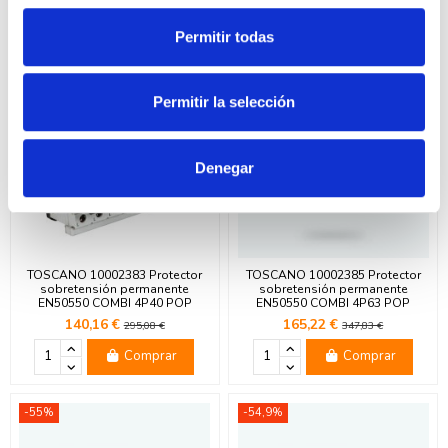
Ver
Comprar
Permitir todas
-52,5%
-52,5%
Permitir la selección
Denegar
TOSCANO 10002383 Protector
TOSCANO 10002385 Protector
sobretensión permanente
sobretensión permanente
EN50550 COMBI 4P40 POP
EN50550 COMBI 4P63 POP
140,16 €
165,22 €
295,08 €
347,83 €
Comprar
Comprar
-55%
-54,9%