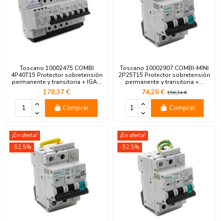
Toscano 10002475 COMBI
Toscano 10002907 COMBI-MINI
4P40T15 Protector sobretensión
2P25T15 Protector sobretensión
permanente y transitoria + IGA...
permanente y transitoria +...
178,37 €
74,26 €
156,34 €
Comprar
Comprar
¡En oferta!
¡En oferta!
-52,5%
-52,5%