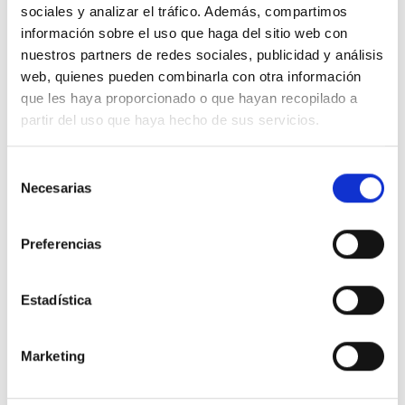
sociales y analizar el tráfico. Además, compartimos
Toscano 10002801 COMBI
Toscano 10002895 COMBI-PRO
información sobre el uso que haga del sitio web con
2P40T15B Protector
2PT 2P40T15 Protector
sobretensión permanente y
sobretensión perm. y trans. +
nuestros partners de redes sociales, publicidad y análisis
transitoria + IGA...
IGA...
web, quienes pueden combinarla con otra información
77,80 €
153,45 €
163,80 €
257,03 €
que les haya proporcionado o que hayan recopilado a
Comprar
Comprar
partir del uso que haya hecho de sus servicios.
¡En oferta!
-50%
Selección
-30%
Necesarias
de
consentimiento
Preferencias
Estadística
Fuera de stock
Toscano 10002897 COMBI-PRO
TOSCANO 10002378 Protector
2PT 2P63T15 Protector
sobretensión permanente
Marketing
sobretensión perm. y trans. +
EN50550 COMBI 2P25 POP
IGA...
41,85 €
83,71 €
215,60 €
307,99 €