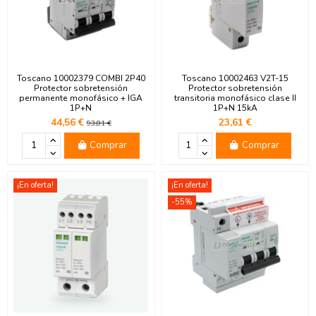
Toscano 10002379 COMBI 2P40
Toscano 10002463 V2T-15
Protector sobretensión
Protector sobretensión
permanente monofásico + IGA
transitoria monofásico clase II
1P+N
1P+N 15kA
44,56 €
23,61 €
93,81 €
Comprar
Comprar
¡En oferta!
¡En oferta!
-55%