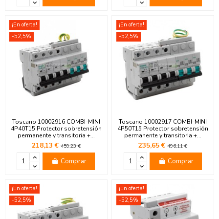
¡En oferta!
¡En oferta!
-52,5%
-52,5%
Toscano 10002916 COMBI-MINI
Toscano 10002917 COMBI-MINI
4P40T15 Protector sobretensión
4P50T15 Protector sobretensión
permanente y transitoria +...
permanente y transitoria +...
218,13 €
235,65 €
459,23 €
496,11 €
Comprar
Comprar
¡En oferta!
¡En oferta!
-52,5%
-52,5%