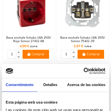
Base enchufe Schuko 16A 250V
Base enchufe Schuko 16A 250V
Rojo Simon 27432-68
Simon 75432-39
4,90 €
3,97 €
8,17 €
7,78 €
Comprar
Comprar
-42%
-42%
Consentimiento
Detalles
Acerca de las cookies
Esta página web usa cookies
Las cookies de este sitio web se usan para personalizar