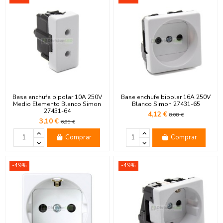
Base enchufe bipolar 10A 250V
Base enchufe bipolar 16A 250V
Medio Elemento Blanco Simon
Blanco Simon 27431-65
27431-64
4,12 €
8,08 €
3,10 €
6,09 €
Comprar
Comprar
-49%
-49%