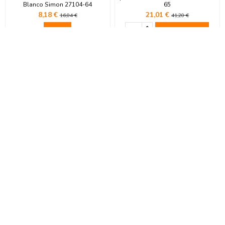
Blanco Simon 27104-64
65
8,18 €
21,01 €
16,04 €
41,20 €
Ver
Comprar
-49%
-49%
Interruptor unipolar 10AX 250V
Interruptor unipolar 10AX 250V
Blanco Simon 27101-65
Marfil Simon 27101-62
2,88 €
2,88 €
5,65 €
5,65 €
Comprar
Comprar
-49%
-49%