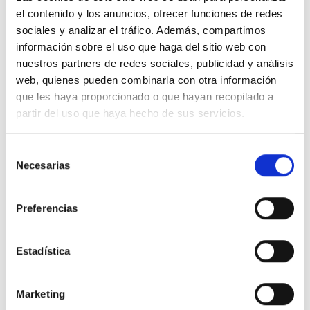
el contenido y los anuncios, ofrecer funciones de redes
Base enchufe Schuko doble 16A
Base enchufe Schuko doble 16A
250V Blanco LED Simon
250V Rojo LED Simon 50010432-
sociales y analizar el tráfico. Además, compartimos
50010432-030
037
información sobre el uso que haga del sitio web con
14,90 €
14,90 €
25,69 €
25,69 €
nuestros partners de redes sociales, publicidad y análisis
Comprar
Comprar
web, quienes pueden combinarla con otra información
que les haya proporcionado o que hayan recopilado a
-49%
-49%
partir del uso que haya hecho de sus servicios.
Selección
Necesarias
de
consentimiento
Preferencias
Base enchufe Schuko Monobloc
Base enchufe Schuko Monobloc
Estadística
16A 250V Blanco Simon
16A 250V Marfil Simon 2791432-
2791432-030
031
4,57 €
4,70 €
8,95 €
9,22 €
Marketing
Comprar
Comprar