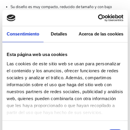
Su diseño es muy compacto, reducido de tamaño y con bajo
impacto visual.
Su acabado es en
marfil.
Con dispositivo de seguridad
.
El tipo de garra utilizada es Simon 27.
Base de enchufe schuko Monobloc
.
Consentimiento
Detalles
Acerca de las cookies
Las secciones de cable admitida es de
2,5mm.
Su tipo de accionamiento es por
inserción
.
Pertenece a la
serie Simon 27 Play
.
Asimismo indicar que su rango de temperatura de funcionamiento
Esta página web usa cookies
es de +5°C a +40°C.
Las cookies de este sitio web se usan para personalizar
Finalmente indicar que su conexión es muy sencilla debido a su
sistema de embornamiento rápido.
el contenido y los anuncios, ofrecer funciones de redes
Fabricado con los más altos estándares de calidad.
sociales y analizar el tráfico. Además, compartimos
Especificaciones técnicas
información sobre el uso que haga del sitio web con
nuestros partners de redes sociales, publicidad y análisis
Sección de cable
2,5 mm
admitida
web, quienes pueden combinarla con otra información
que les haya proporcionado o que hayan recopilado a
Pelado de cable
15 mm
necesario
partir del uso que haya hecho de sus servicios.
Grado IP
20
Selección
Ral
No tiene