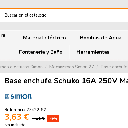
ara
Material eléctrico
Bombas de Agua
Fontanería y Baño
Herramientas
mos eléctricos Simon
Mecanismos Simon 27
Base enchuf
Base enchufe Schuko 16A 250V Ma
Referencia
27432-62
3,63 €
7,11 €
-49%
Iva incluido