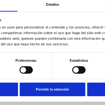
Detalles
s
b se usan para personalizar el contenido y los anuncios, ofrecer
tes metálicos con aislamiento libre de halógenos y embellecedo
s, compartimos información sobre el uso que haga del sitio web 
 análisis web, quienes pueden combinarla con otra información q
r del uso que haya hecho de sus servicios.
e 2011/65/UE RoHS + EN 50581:2012 + IEC 60884-1 Ed 3.2
Preferencias
Estadística
40°C
+50°C
Permitir la selección