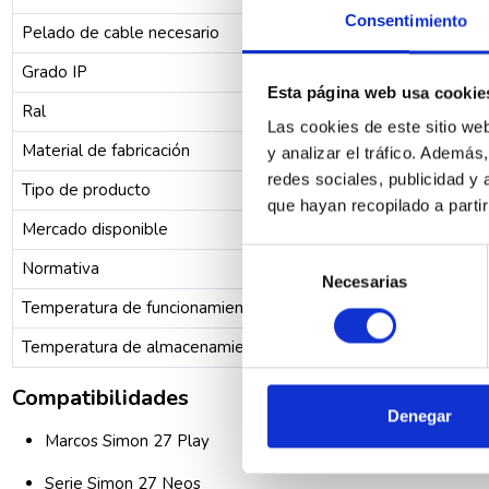
Consentimiento
Pelado de cable necesario
15 mm
Grado IP
20
Esta página web usa cookie
Ral
No tiene
Las cookies de este sitio we
Material de fabricación
Componen
y analizar el tráfico. Ademá
redes sociales, publicidad y
Tipo de producto
Estándar
que hayan recopilado a parti
Mercado disponible
CE
Selección
Normativa
Directiv
Necesarias
de
Temperatura de funcionamiento
+5°C ~ +
consentimiento
Temperatura de almacenamiento
-25°C ~ 
Compatibilidades
Denegar
Marcos Simon 27 Play
Serie Simon 27 Neos