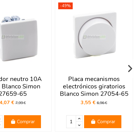
-49%
dor neutro 10A
Placa mecanismos
 Blanco Simon
electrónicos giratorios
27659-65
Blanco Simon 27054-65
4,07 €
3,55 €
7,99 €
6,96 €
Comprar
Comprar