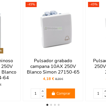
-49%
-49%
ck
minoso
Pulsador grabado
Pulsa
X 250V
campana 10AX 250V
250V
 Blanco
Blanco Simon 27150-65
4-64
4,18 €
8,20 €
 €
Comprar