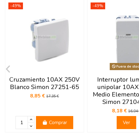
-49%
-49%
Fuera de sto
Cruzamiento 10AX 250V
Interruptor lu
Blanco Simon 27251-65
unipolar 10A
Medio Elemento
8,85 €
17,35 €
Simon 2710
8,18 €
16,04
Comprar
Ver