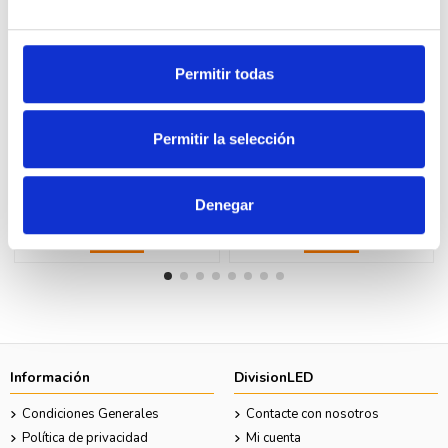
Permitir todas
Fuera de stock
Fuera de stock
Permitir la selección
LEGRAND 27503 idrobox-caja
LEGRAND 25408V idrobox-caja
ip55 3 modulos gris
ip40 ver 4x2 modulos gris
7,80 €
15,31 €
14,73 €
28,88 €
Denegar
Ver
Ver
Información
DivisionLED
Condiciones Generales
Contacte con nosotros
Política de privacidad
Mi cuenta