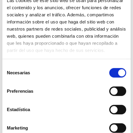
Las cookies de este sitio web se usan para personalizar
el contenido y los anuncios, ofrecer funciones de redes
sociales y analizar el tráfico. Además, compartimos
información sobre el uso que haga del sitio web con
Descripción
nuestros partners de redes sociales, publicidad y análisis
web, quienes pueden combinarla con otra información
que les haya proporcionado o que hayan recopilado a
LEGRAND 25503 idrobox-caja ip55 3 modulos gris
partir del uso que haya hecho de sus servicios.
Detalles del producto
Selección
Necesarias
de
Comentarios
consentimiento
Preferencias
16 productos en la misma categoría:
Estadística
-47%
-47%
Marketing