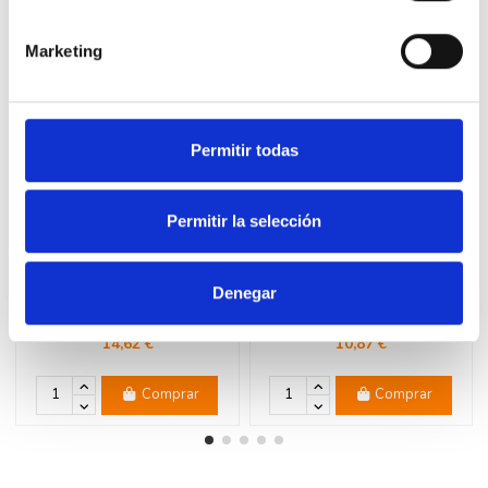
9 productos en la misma categoría:
Marketing
Nuevo
Nuevo
Permitir todas
Permitir la selección
Denegar
Base antena TV/SAT Legrand
Marco Legrand Plexo 069683L 2
Plexo 069558L gris
elementos empotrar gris
14,62 €
10,87 €
Comprar
Comprar