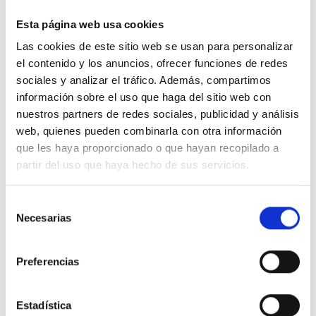
Iva incluido
Esta página web usa cookies
Las cookies de este sitio web se usan para personalizar
el contenido y los anuncios, ofrecer funciones de redes
sociales y analizar el tráfico. Además, compartimos
información sobre el uso que haga del sitio web con
Descripción
nuestros partners de redes sociales, publicidad y análisis
web, quienes pueden combinarla con otra información
que les haya proporcionado o que hayan recopilado a
Conmutador de superficie estanco
Legrand plexo 069711L
en color
partir del uso que haya hecho de sus servicios.
gris
IP55
Selección
Necesarias
de
Detalles del producto
consentimiento
Preferencias
Comentarios
Estadística