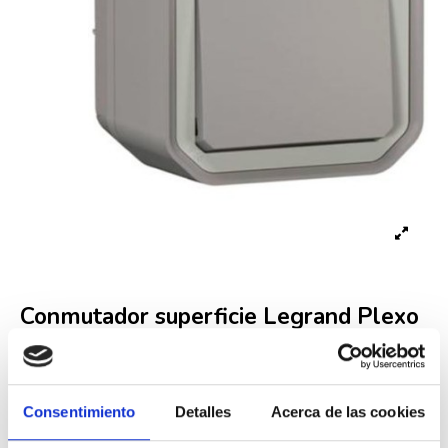
Conmutador superficie Legrand Plexo
069711L 10A gris
Consentimiento
Detalles
Acerca de las cookies
Referencia
069711L
8,68 €