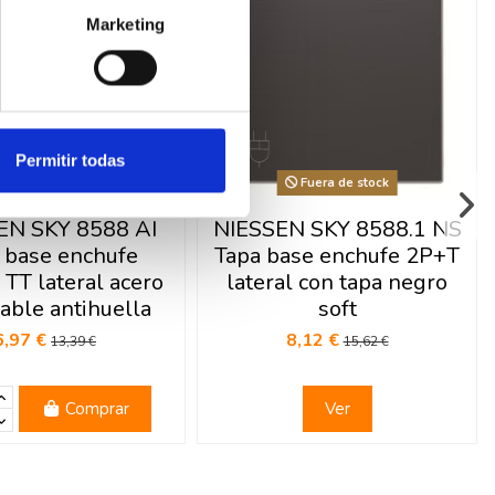
Marketing
Permitir todas
Fuera de stock
EN SKY 8588 AI
NIESSEN SKY 8588.1 NS
 base enchufe
Tapa base enchufe 2P+T
TT lateral acero
lateral con tapa negro
able antihuella
soft
6,97 €
8,12 €
13,39 €
15,62 €
Comprar
Ver