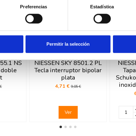
Preferencias
Estadística
Permitir la selección
ck
Fuera de stock
55.1 NS
NIESSEN SKY 8501.2 PL
NIESS
 doble
Tecla interruptor bipolar
Tapa
t
plata
Schuko 
inoxid
4,71 €
 €
9,05 €
Ver