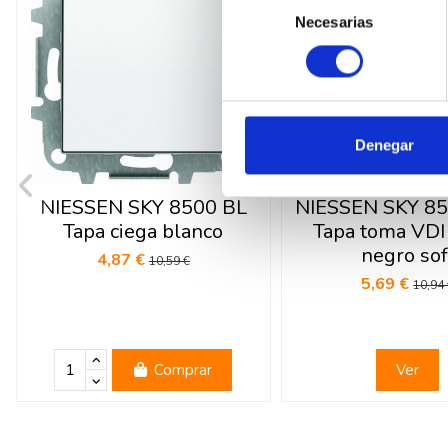
Necesarias
de
consentimiento
Denegar
Fuera de sto
NIESSEN SKY 8500 BL
NIESSEN SKY 85
Tapa ciega blanco
Tapa toma VDI
negro sof
4,87 €
10,59 €
5,69 €
10,94
Comprar
Ver