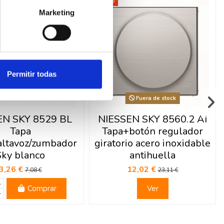
-48%
Marketing
Permitir todas
Fuera de stock
EN SKY 8529 BL
NIESSEN SKY 8560.2 AI
Tapa
Tapa+botón regulador
altavoz/zumbador
giratorio acero inoxidable
Sky blanco
antihuella
3,26 €
12,02 €
7,08 €
23,11 €
Comprar
Ver