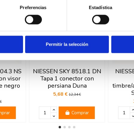
-54%
-54%
Preferencias
Estadística
Permitir la selección
04.3 NS
NIESSEN SKY 8518.1 DN
NIESS
on visor
Tapa 1 conector con
e negro
persiana Duna
timbre/
5,68 €
12,34 €
 €
prar
Comprar