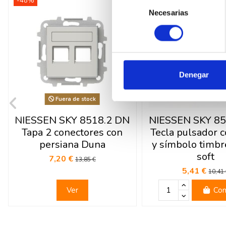
-48%
-48%
Selección
Necesarias
de
consentimiento
Denegar
Fuera de stock
NIESSEN SKY 8518.2 DN
NIESSEN SKY 85
Tapa 2 conectores con
Tecla pulsador c
persiana Duna
y símbolo timbr
soft
7,20 €
13,85 €
5,41 €
10,41
Ver
Com