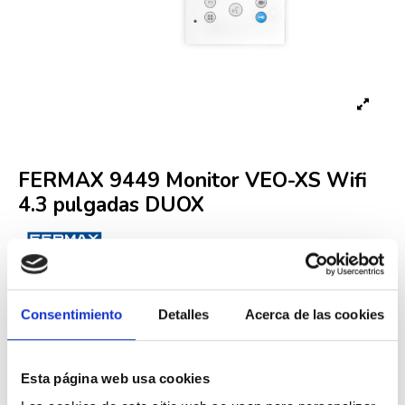
FERMAX 9449 Monitor VEO-XS Wifi
4.3 pulgadas DUOX
Referencia
FER000001993
Fuera de stock
185,13 €
Consentimiento
Detalles
Acerca de las cookies
363,00 €
-49%
Iva incluido
Esta página web usa cookies