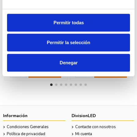
Permitir todas
Permitir la selección
NIESSEN W2322 Distribuidor de
FERMAX 3431 Teléfono VEO
video Welcome Home
4+N universal
31,60 €
17,19 €
52,66 €
35,09 €
Denegar
Comprar
Comprar
Información
DivisionLED
Condiciones Generales
Contacte con nosotros
Política de privacidad
Mi cuenta