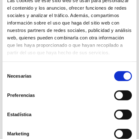
Las cookies de este sitio web se usan para personalizar
el contenido y los anuncios, ofrecer funciones de redes
sociales y analizar el tráfico. Además, compartimos
Descripción
información sobre el uso que haga del sitio web con
nuestros partners de redes sociales, publicidad y análisis
web, quienes pueden combinarla con otra información
FERMAX 9449 Monitor VEO-XS Wifi 4.3 pulgadas DUOX
que les haya proporcionado o que hayan recopilado a
partir del uso que haya hecho de sus servicios.
Detalles del producto
Selección
Necesarias
de
Comentarios
consentimiento
Preferencias
16 productos en la misma categoría:
Estadística
-40%
-51%
Marketing