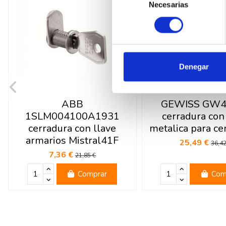
Necesarias
de
consentimiento
Denegar
ABB
GEWISS GW4
1SLM004100A1931
cerradura con
cerradura con llave
metalica para cen
armarios Mistral41F
25,49 €
36,42
7,36 €
21,85 €
Comprar
Com