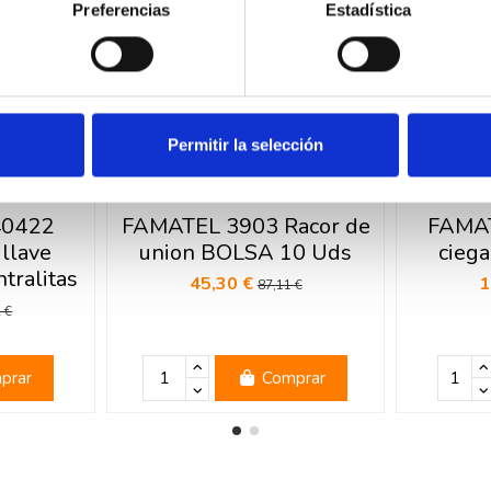
Preferencias
Estadística
Permitir la selección
0422
FAMATEL 3903 Racor de
FAMAT
 llave
union BOLSA 10 Uds
cieg
tralitas
45,30 €
1
87,11 €
 €
prar
Comprar