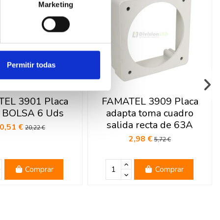
Marketing
Permitir todas
EL 3901 Placa
FAMATEL 3909 Placa
a BOLSA 6 Uds
adapta toma cuadro
salida recta de 63A
0,51 €
20,22 €
2,98 €
5,72 €
Comprar
Comprar