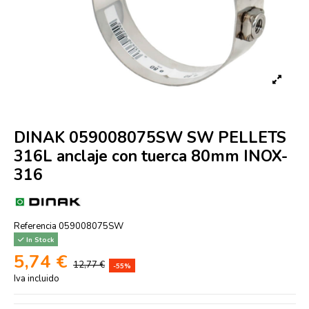
DINAK 059008075SW SW PELLETS
316L anclaje con tuerca 80mm INOX-
316
Referencia
059008075SW
In Stock
5,74 €
12,77 €
-55%
Iva incluido