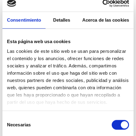
Acabado acero inoxidable
su mantenimiento es realmente muy sencillo.
Consentimiento
Detalles
Acerca de las cookies
gracias a su diseño tiene una gran durabilidad y fiabilidad
Especificaciones técnicas DINAK 059008075SW SW
PELLETS 316L anclaje con tuerca 80mm INOX-316
Esta página web usa cookies
Material
Acero inoxidable
Las cookies de este sitio web se usan para personalizar
Salida de humos
80mm Ø
el contenido y los anuncios, ofrecer funciones de redes
sociales y analizar el tráfico. Además, compartimos
Garantía
2 años
información sobre el uso que haga del sitio web con
Esquema montaje DINAK 059008075SW SW PELLETS 316L
nuestros partners de redes sociales, publicidad y análisis
anclaje con tuerca 80mm INOX-316
web, quienes pueden combinarla con otra información
que les haya proporcionado o que hayan recopilado a
partir del uso que haya hecho de sus servicios.
Selección
Necesarias
de
consentimiento