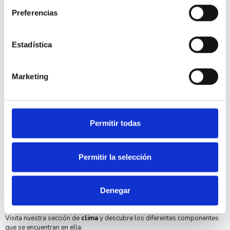
Preferencias
Estadística
Marketing
Por otro lado, tenemos todo tipo de cableado y pequeño material para
realizar tus instalaciones de una manera profesional. Con DINAK
059008075SW SW PELLETS 316L anclaje con tuerca 80mm INOX-316
podrás realizar tus instalaciones de una manera profesional.
Permitir todas
Aparte, tenemos diferentes soluciones donde podrás elegir los que
mejor se adapten a tu instalación.
Permitir la selección
Si tienes alguna duda respecto a los productos o respecto a cuestiones
técnicas de una instalación, nuestro departamento técnico podrá
asesorarte en lo que necesites.
Denegar
Finalmente indicarte que nuestros productos son de una gran calidad ya
que distribuimos primeras marcas del mercado.
Visita nuestra sección de
clima
y descubre los diferentes componentes
que se encuentran en ella.