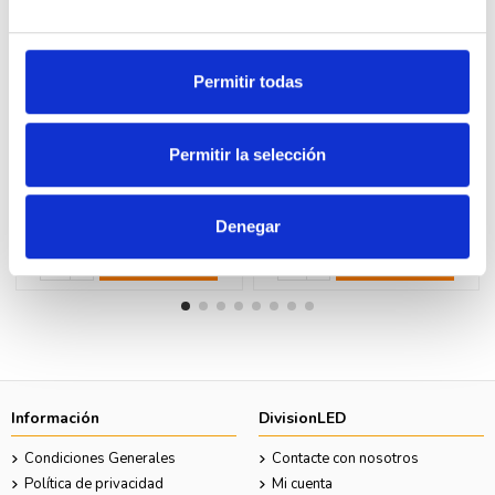
Permitir todas
Permitir la selección
FAMATEL 23292 Base pared
FAMATEL 23203 Base aérea
2P+T 32A 230V IP44
2P+T 32A 230V IP44
14,72 €
6,65 €
28,31 €
12,79 €
Denegar
Comprar
Comprar
Información
DivisionLED
Condiciones Generales
Contacte con nosotros
Política de privacidad
Mi cuenta