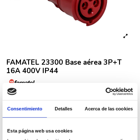
FAMATEL 23300 Base aérea 3P+T
16A 400V IP44
Referencia
23300
In Stock
5,00 €
Consentimiento
Detalles
Acerca de las cookies
9,62 €
-48%
Iva incluido
Esta página web usa cookies