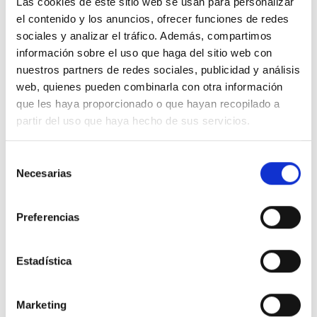
Las cookies de este sitio web se usan para personalizar
el contenido y los anuncios, ofrecer funciones de redes
sociales y analizar el tráfico. Además, compartimos
Descripción
información sobre el uso que haga del sitio web con
nuestros partners de redes sociales, publicidad y análisis
web, quienes pueden combinarla con otra información
FAMATEL 23300 Base aérea 3P+T 16A 400V IP44
que les haya proporcionado o que hayan recopilado a
partir del uso que haya hecho de sus servicios.
Detalles del producto
Selección
Necesarias
de
Comentarios
consentimiento
Preferencias
16 productos en la misma categoría:
Estadística
-48%
-48%
Marketing