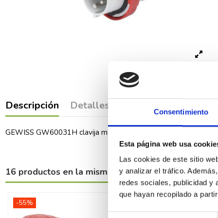
Descripción
Detalles del producto
Comenta
Consentimiento
GEWISS GW60031H clavija movil ip67 3P+N+T 16A 400V 6h
Esta página web usa cookie
Las cookies de este sitio we
16 productos en la misma categoría:
y analizar el tráfico. Ademá
redes sociales, publicidad y
que hayan recopilado a parti
-55%
-48%
Selección