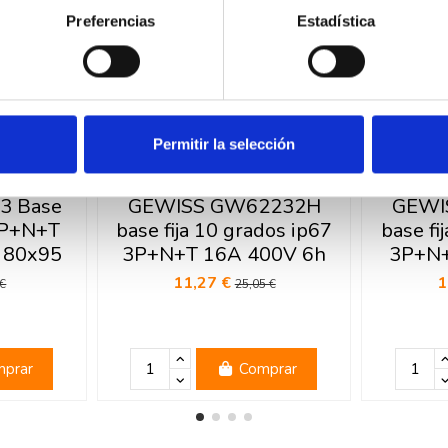
Preferencias
Estadística
Permitir la selección
3 Base
GEWISS GW62232H
GEWI
3P+N+T
base fija 10 grados ip67
base fi
 80x95
3P+N+T 16A 400V 6h
3P+N+
11,27 €
1
 €
25,05 €
prar
Comprar