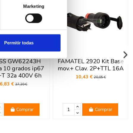
Marketing
Permitir todas
SS GW62243H
FAMATEL 2920 Kit Base
ja 10 grados ip67
mov.+ Clav. 2P+TTL 16A
T 32a 400V 6h
10,43 €
20,05 €
6,83 €
37,39 €
Comprar
Comprar