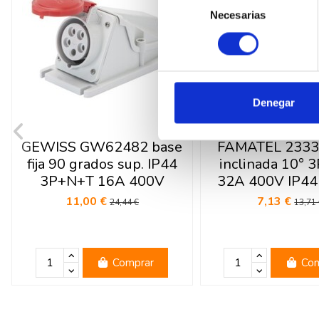
Necesarias
de
consentimiento
Denegar
GEWISS GW62482 base
FAMATEL 2333
fija 90 grados sup. IP44
inclinada 10° 
3P+N+T 16A 400V
32A 400V IP44
11,00 €
7,13 €
24,44 €
13,71
Comprar
Com