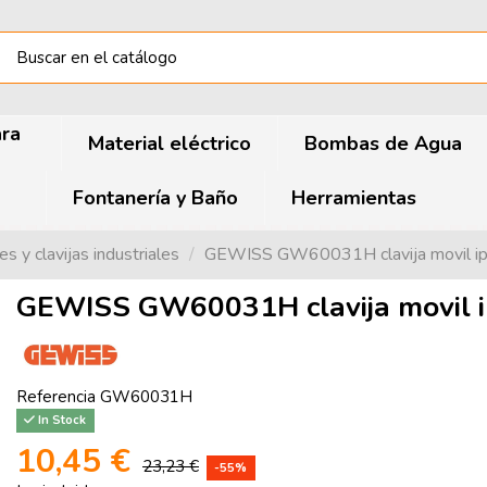
ara
Material eléctrico
Bombas de Agua
Fontanería y Baño
Herramientas
s y clavijas industriales
GEWISS GW60031H clavija movil 
GEWISS GW60031H clavija movil 
Referencia
GW60031H
In Stock
10,45 €
23,23 €
-55%