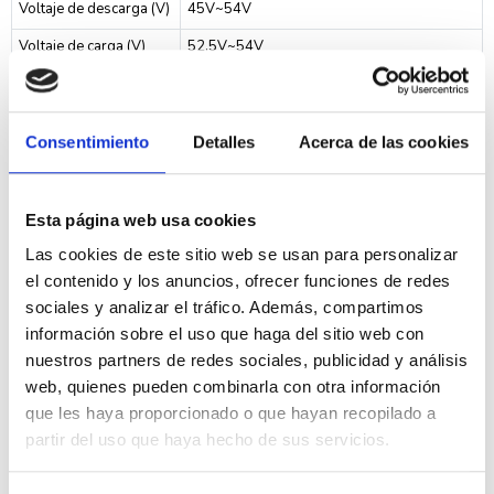
Voltaje de descarga (V)
45V~54V
Voltaje de carga (V)
52.5V~54V
Temperatura de trabajo
Carga 0°C ~ +55°C | Descarga -10°C ~
+55°C
Temperatura de batería
-20°C ~ +60°C
Consentimiento
Detalles
Acerca de las cookies
Peso(Kg)
38Kg
Comunicación
RS485 | CAN
Esta página web usa cookies
Las cookies de este sitio web se usan para personalizar
Diseño de vida
+15 años (25°C)
el contenido y los anuncios, ofrecer funciones de redes
Ciclos de vida
>6000 25°C
sociales y analizar el tráfico. Además, compartimos
información sobre el uso que haga del sitio web con
Esquema Pylontech US5000 Pack 4 Baterías de litio
nuestros partners de redes sociales, publicidad y análisis
4800WH 48V más Rack 19"
web, quienes pueden combinarla con otra información
que les haya proporcionado o que hayan recopilado a
partir del uso que haya hecho de sus servicios.