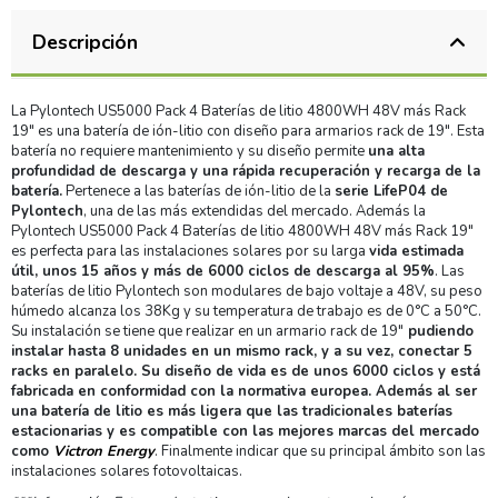
Descripción
La Pylontech US5000 Pack 4 Baterías de litio 4800WH 48V más Rack
19" es una batería de ión-litio con diseño para armarios rack de 19". Esta
batería no requiere mantenimiento y su diseño permite
una alta
profundidad de descarga y una rápida recuperación y recarga de la
batería.
Pertenece a las baterías de ión-litio de la
serie LifeP04 de
Pylontech
, una de las más extendidas del mercado. Además la
Pylontech US5000 Pack 4 Baterías de litio 4800WH 48V más Rack 19"
es perfecta para las instalaciones solares por su larga
vida estimada
útil, unos 15 años y más de 6000 ciclos de descarga al 95%
. Las
baterías de litio Pylontech son modulares de bajo voltaje a 48V, su peso
húmedo alcanza los 38Kg y su temperatura de trabajo es de 0°C a 50°C.
Su instalación se tiene que realizar en un armario rack de 19"
pudiendo
instalar hasta 8 unidades en un mismo rack, y a su vez, conectar 5
racks en paralelo. Su diseño de vida es de unos 6000 ciclos y está
fabricada en conformidad con la normativa europea. Además al ser
una batería de litio es más ligera que las tradicionales baterías
estacionarias y es compatible con las mejores marcas del mercado
como
Victron Energy
. Finalmente indicar que su principal ámbito son las
instalaciones solares fotovoltaicas.