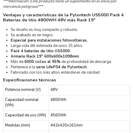
***Información: Este producto tiene un suplemento en el envío por
mercancía peligrosa***
Ventajas y características de la Pylontech US5000 Pack 4
Baterías de litio 4800WH 48V más Rack 19"
Su diseño es muy compacto y robusto.
Su acabado es en negro
.
Especial para instalaciones fotovoltaicas.
Larga vida útil estimada de unos 15 años.
Pack 4 baterías de litio US5000
.
Armario Rack 19" 600x600x1098mm
.
Más de
6000 ciclos al 95%
de profundidad de descarga.
Pertenece a la
serie LifeP04 de Pylontech
.
Fabricado con los más altos estándares de calidad.
Especificaciones técnicas
Potencia nominal (V)
48V
Capacidad nominal
4800Wh
(Wh)
Capacidad de uso (Wh)
4560Wh
Medidas (mm)
442x420x161mm