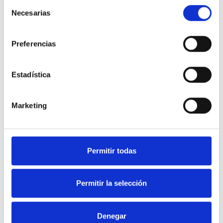
Selección
Necesarias
de
consentimiento
Preferencias
Estadística
Conexiones Pylontech US5000 Pack 4 Baterías de litio
4800WH 48V más Rack 19"
Marketing
Permitir todas
Permitir la selección
Por otro lado, tenemos todo tipo de
paneles solares
,
estructuras para
placas solares
,
inversores
,
reguladores
,
cuadros de protección
o
kit
solares completos
en nuestra sección de
energía solar
complementario
a este producto. Con la Pylontech US5000 Pack 4 Baterías de litio
Denegar