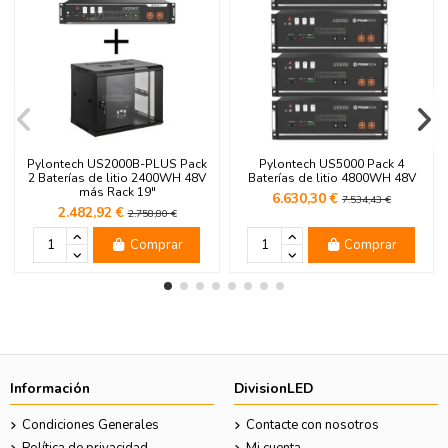
Pylontech US2000B-PLUS Pack
Pylontech US5000 Pack 4
2 Baterías de litio 2400WH 48V
Baterías de litio 4800WH 48V
más Rack 19"
6.630,30 €
7.534,43 €
2.482,92 €
2.758,80 €
Comprar
Comprar
Información
DivisionLED
Condiciones Generales
Contacte con nosotros
Política de privacidad
Mi cuenta