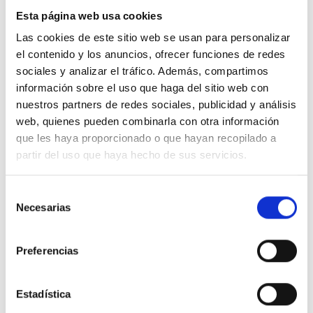
Protección IP
IP44
Esta página web usa cookies
Voltaje
Monofásica 230V ± 10%
Las cookies de este sitio web se usan para personalizar
el contenido y los anuncios, ofrecer funciones de redes
Frecuencia
50HZ
sociales y analizar el tráfico. Además, compartimos
Voltaje
Monofásica 230V ± 10%
información sobre el uso que haga del sitio web con
Máx profundidad
Máxima: 8m
nuestros partners de redes sociales, publicidad y análisis
web, quienes pueden combinarla con otra información
Esquema EBARA 1100090000 Bomba autoaspirable AGA
que les haya proporcionado o que hayan recopilado a
0.75M Monofásica 0.75CV
partir del uso que haya hecho de sus servicios.
Selección
Necesarias
de
consentimiento
Preferencias
Estadística