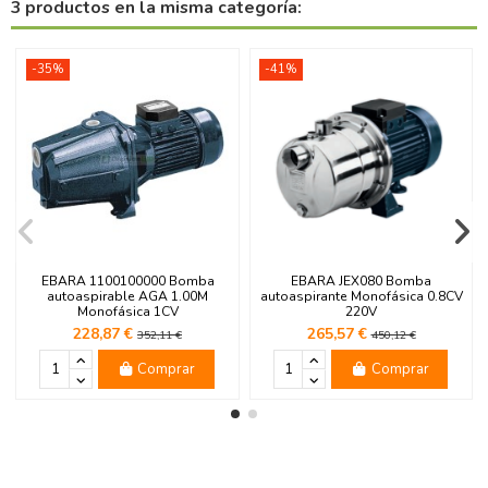
3 productos en la misma categoría:
-35%
-41%
EBARA 1100100000 Bomba
EBARA JEX080 Bomba
autoaspirable AGA 1.00M
autoaspirante Monofásica 0.8CV
Monofásica 1CV
220V
228,87 €
265,57 €
352,11 €
450,12 €
Comprar
Comprar