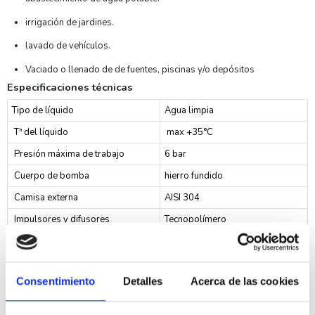
irrigación de jardines.
lavado de vehículos.
Vaciado o llenado de de fuentes, piscinas y/o depósitos
Especificaciones técnicas
Tipo de líquido
Agua limpia
Tª del líquido
max +35°C
Presión máxima de trabajo
6 bar
Cuerpo de bomba
hierro fundido
Camisa externa
AISI 304
Impulsores y difusores
Tecnopolímero
Eje
Acero inoxidable AISI 303
Cierre mecánico
Carbón / Cerámica / NBR
Consentimiento
Detalles
Acerca de las cookies
Polos
2
Aislamiento
Clase F