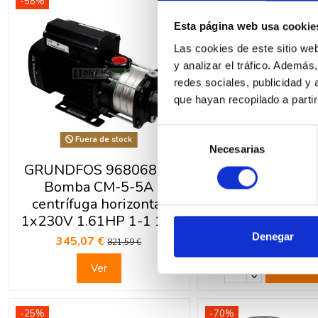
-58%
-35%
Esta página web usa cookie
Las cookies de este sitio we
y analizar el tráfico. Ademá
redes sociales, publicidad y
que hayan recopilado a parti
Selección
Fuera de stock
Necesarias
de
GRUNDFOS 96806813
GRUNDFOS 96
consentimiento
Bomba CM-5-5A
Bomba solar co
centrífuga horizontal
sumergible pozo
1x230V 1.61HP 1-1 1/4
1,2-3 AISI
Denegar
345,07 €
2.626,12 €
821,59 €
4.04
Ver
Com
-25%
-70%