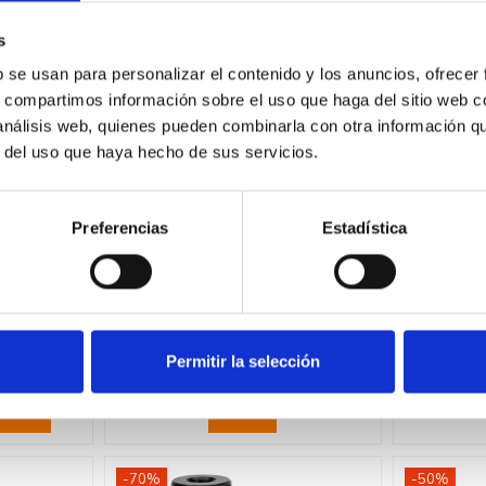
-58%
-54,5%
s
b se usan para personalizar el contenido y los anuncios, ofrecer
s, compartimos información sobre el uso que haga del sitio web 
 análisis web, quienes pueden combinarla con otra información q
r del uso que haya hecho de sus servicios.
Fuera de stock
Preferencias
Estadística
834838
GRUNDFOS 96935462
GRUND
mpleta
Bomba CM-5-6A
Bomba 
 3" SQF-
centrífuga horizontal
3-45A
304
1x230V 1.61HP 1-1 1/4
Permitir la selección
500,07 €
48
0,19 €
1.190,64 €
prar
Ver
-70%
-50%