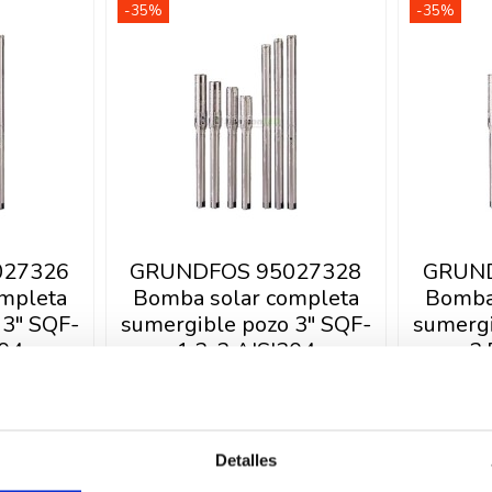
-35%
-35%
027326
GRUNDFOS 95027328
GRUND
mpleta
Bomba solar completa
Bomba
 3" SQF-
sumergible pozo 3" SQF-
sumergi
304
1,2-2 AISI304
2,
2.626,12 €
2.6
0,19 €
4.040,19 €
prar
Comprar
Detalles