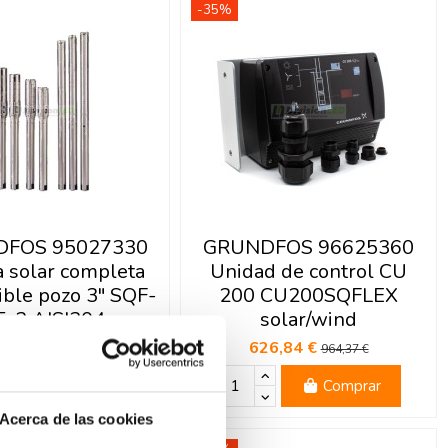
-35%
FOS 95027330
GRUNDFOS 96625360
 solar completa
Unidad de control CU
ble pozo 3" SQF-
200 CU200SQFLEX
5-2 AISI304
solar/wind
26,12 €
626,84 €
4.040,19 €
964,37 €
Comprar
Comprar
Acerca de las cookies