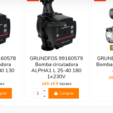
160578
GRUNDFOS 99160579
GRUND
adora
Bomba circuladora
Bomba 
40 130
ALPHA1 L 25-40 180
1x230V
3
169,16 €
6 €
563,86 €
prar
Comprar