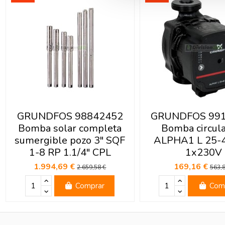
GRUNDFOS 98842452
GRUNDFOS 99
Bomba solar completa
Bomba circul
sumergible pozo 3" SQF
ALPHA1 L 25-
1-8 RP 1.1/4" CPL
1x230V
1.994,69 €
169,16 €
2.659,58 €
563,8
Comprar
Com