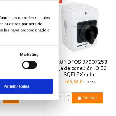
-35%
 funciones de redes sociales
con nuestros partners de
ue les haya proporcionado o
Fuera de stock
Marketing
FOS 97896290
GRUNDFOS 97907253
sumergible SBA
Caja de conexión IO 50
 Monofásica 2CV
SQFLEX solar
230V
103,82 €
159,72 €
Permitir todas
9,99 €
1.076,90 €
Ver
Comprar