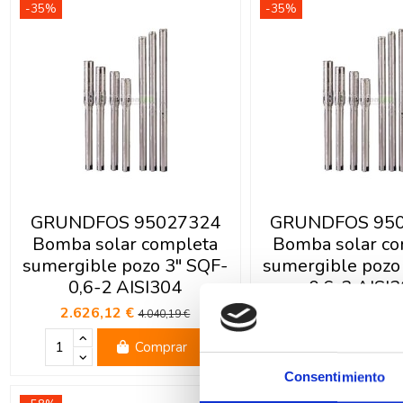
-35%
-35%
GRUNDFOS 95027324
GRUNDFOS 95
Bomba solar completa
Bomba solar co
sumergible pozo 3" SQF-
sumergible pozo
0,6-2 AISI304
0,6-3 AISI
2.626,12 €
2.626,12 €
4.040,19 €
4.04
Comprar
Com
Consentimiento