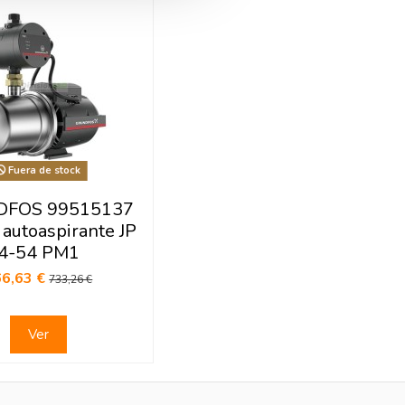
Fuera de stock
FOS 99515137
autoaspirante JP
4-54 PM1
66,63 €
733,26 €
Ver