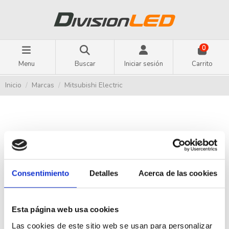
0
Menu
Buscar
Iniciar sesión
Carrito
Inicio
Marcas
Mitsubishi Electric
Listado de productos por marca
Mitsubishi Electric
Consentimiento
Detalles
Acerca de las cookies
OFERTA en Productos Mitsubishi Electric
More
Esta página web usa cookies
-50,5%
-50,5%
Las cookies de este sitio web se usan para personalizar