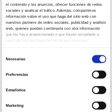
el contenido y los anuncios, ofrecer funciones de redes
sociales y analizar el tráfico. Además, compartimos
información sobre el uso que haga del sitio web con
nuestros partners de redes sociales, publicidad y análisis
web, quienes pueden combinarla con otra información
que les haya proporcionado o que hayan recopilado a
partir del uso que haya hecho de sus servicios.
Aerotermia Mitsubishi Ecodan
Aerotermia Mitsubishi Ecodan
10kW PUZ-SWM100VAA +
12kW PUZ-SWM120VAA +
ERST20F-VM2E bomba de
ERST20F-VM2E bomba de
Selección
calor...
calor...
Necesarias
de
6.950,22 €
7.546,77 €
14.040,84 €
15.246,00 €
consentimiento
Comprar
Comprar
Preferencias
Estadística
Información
DivisionLED
Condiciones Generales
Contacte con nosotros
Política de privacidad
Mi cuenta
Marketing
Cambios y devoluciones
Quiénes somos