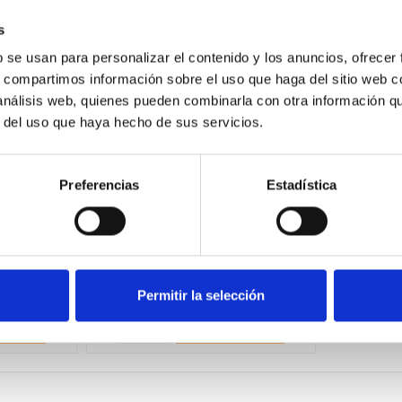
-39%
s
b se usan para personalizar el contenido y los anuncios, ofrecer
s, compartimos información sobre el uso que haga del sitio web 
 análisis web, quienes pueden combinarla con otra información q
r del uso que haya hecho de sus servicios.
Preferencias
Estadística
0 Grifo
Roca A5A6125C00 Grifo
mando
de bidé monomando
Victoria
44,06 €
 €
72,24 €
Permitir la selección
prar
Comprar