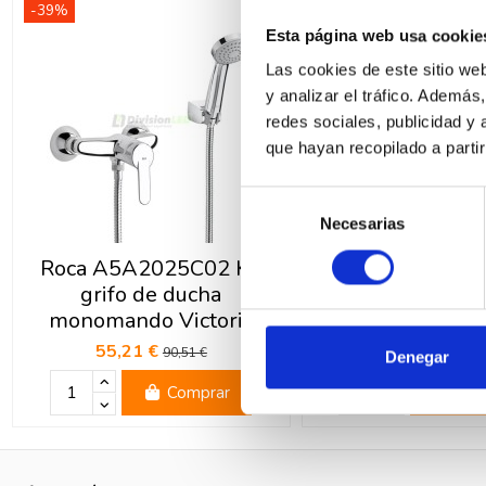
-39%
-39%
Esta página web usa cookie
Las cookies de este sitio we
y analizar el tráfico. Ademá
redes sociales, publicidad y
que hayan recopilado a parti
Selección
Necesarias
de
consentimiento
Roca A5A2025C02 Kit
Roca A5A3125C0
grifo de ducha
lavabo mono
monomando Victoria
Victoria
55,21 €
41,56 €
90,51 €
68,12
Denegar
Comprar
Com