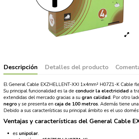
Descripción
Detalles del producto
Comenta
El General Cable EXZHELLENT-XXI 1x4mm² H07Z1-K Cable flexible
Su principal funcionalidad es la de
conducir la electricidad
a tr
extendidas del mercado gracias a su
gran calidad
. Por otro la
negro
y se presenta en
caja de 100 metros
. Además tiene un
Debido a sus características su principal ámbito es el uso domést
Ventajas y características del General Cabl
es
unipolar
.