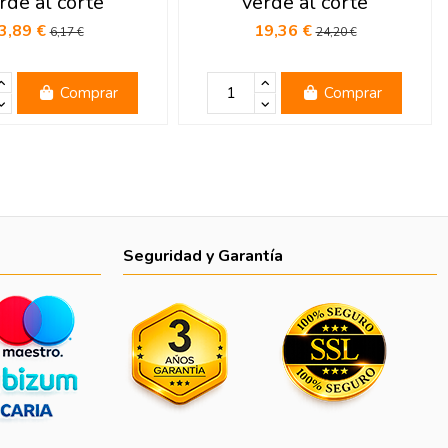
rde al corte
verde al corte
3,89 €
19,36 €
6,17 €
24,20 €
Comprar
Comprar
Seguridad y Garantía