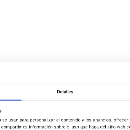
miento es de
-40°C a +70°C
.
 instalación.
ral Cable
.
Detalles
unipolar
poliolefina 
s
b se usan para personalizar el contenido y los anuncios, ofrecer
450/750V (
s, compartimos información sobre el uso que haga del sitio web 