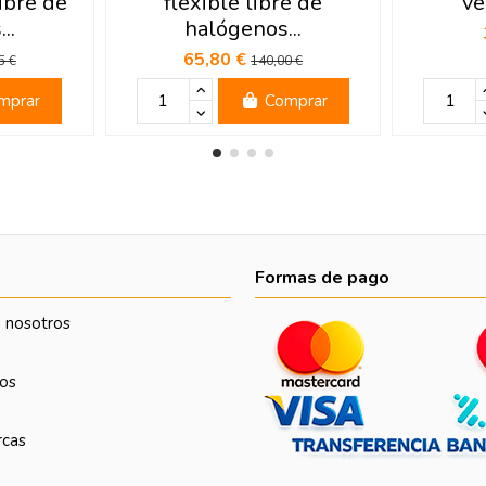
ibre de
flexible libre de
ve
..
halógenos...
65,80 €
5 €
140,00 €
mprar
Comprar
Formas de pago
 nosotros
os
rcas