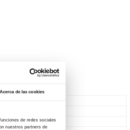
Acerca de las cookies
termoplástica
 funciones de redes sociales
H07Z1-K)
con nuestros partners de