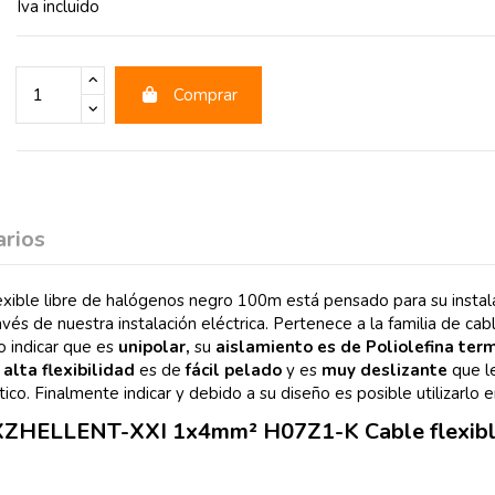
Iva incluido
Comprar
rios
 libre de halógenos negro 100m está pensado para su instalación 
avés de nuestra instalación eléctrica. Pertenece a la familia de cab
do indicar que es
unipolar,
su
aislamiento es de Poliolefina ter
a
alta flexibilidad
es de
fácil pelado
y es
muy deslizante
que le
ico. Finalmente indicar y debido a su diseño es posible utilizarlo 
e EXZHELLENT-XXI 1x4mm² H07Z1-K Cable flexibl