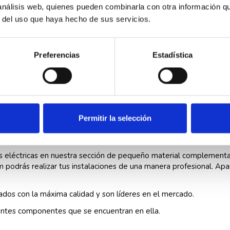
1 x 4 mm²
 análisis web, quienes pueden combinarla con otra información q
r del uso que haya hecho de sus servicios.
negro
4.1 mm
Preferencias
Estadística
25 mm
26 A
alta flexibili
deslizante
Permitir la selección
-4°C ~ +70°
s eléctricas en nuestra sección de pequeño material complement
odrás realizar tus instalaciones de una manera profesional. Ap
ados con la máxima calidad y son líderes en el mercado.
entes componentes que se encuentran en ella.