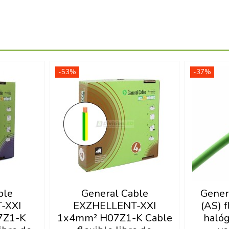
-53%
-37%
ble
General Cable
Gener
-XXI
EXZHELLENT-XXI
(AS) f
7Z1-K
1x4mm² H07Z1-K Cable
haló