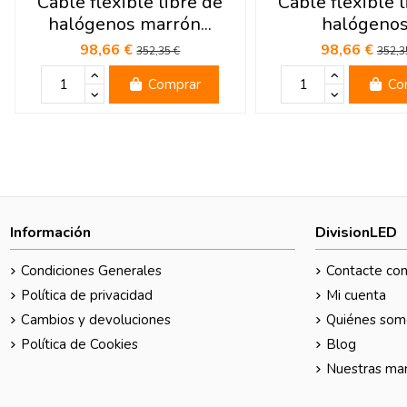
Cable flexible libre de
Cable flexible l
halógenos marrón...
halógenos.
98,66 €
98,66 €
352,35 €
352,3
Comprar
Co
Información
DivisionLED
Condiciones Generales
Contacte con
Política de privacidad
Mi cuenta
Cambios y devoluciones
Quiénes som
Política de Cookies
Blog
Nuestras ma