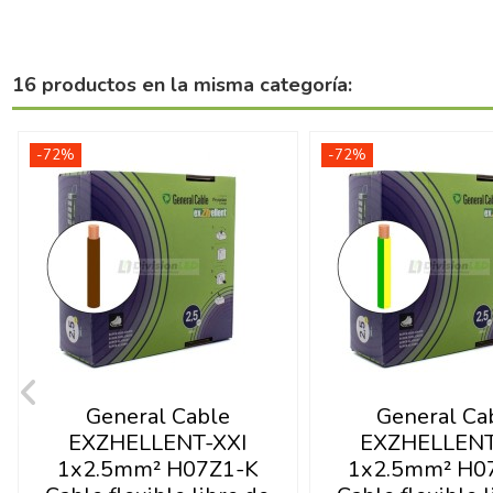
16 productos en la misma categoría:
-72%
-72%
General Cable
General Ca
EXZHELLENT-XXI
EXZHELLENT
1x2.5mm² H07Z1-K
1x2.5mm² H0