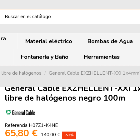
ara
Material eléctrico
Bombas de Agua
Fontanería y Baño
Herramientas
e libre de halógenos
General Cable EXZHELLENT-XXI 1x4mm² H
General Cable EXZHELLENT-XXI 1x
libre de halógenos negro 100m
Referencia
H07Z1-K4NE
65,80 €
140,00 €
-53%