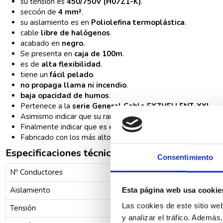
su tensión es
450/750V (H07Z1-K)
.
sección de
4 mm²
.
su aislamiento es en
Poliolefina termoplástica
.
cable
libre de halógenos
.
acabado en
negro.
Se presenta en
caja de 100m
.
es de
alta flexibilidad
.
tiene un
fácil pelado
.
no propaga llama ni incendio
.
baja opacidad de humos
.
Pertenece a la
serie General Cable EXZHELLENT-XXI.
Asimismo indicar que su rango de temperatura de funciona
Finalmente indicar que es
deslizante
para su facilidad en la
Fabricado con los más altos estándares de calidad de
Gene
Especificaciones técnicas
Consentimiento
Nº Conductores
Aislamiento
Esta página web usa cookie
Las cookies de este sitio we
Tensión
y analizar el tráfico. Ademá