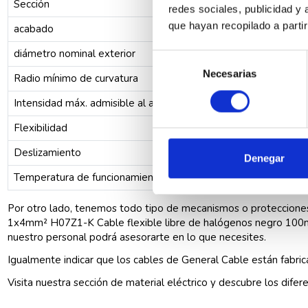
Sección
redes sociales, publicidad y
que hayan recopilado a parti
acabado
diámetro nominal exterior
Selección
Necesarias
de
Radio mínimo de curvatura
consentimiento
Intensidad máx. admisible al aire 30°C
Flexibilidad
Deslizamiento
Denegar
Temperatura de funcionamiento
Por otro lado, tenemos todo tipo de mecanismos o proteccione
1x4mm² H07Z1-K Cable flexible libre de halógenos negro 100m p
nuestro personal podrá asesorarte en lo que necesites.
Igualmente indicar que los cables de
General Cable
están fabric
Visita nuestra sección de
material eléctrico
y descubre los difer