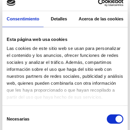
Ventajas y características del ABB 1SAZ721201R1040
TF42-7.6 relé térmico sobrecarga 1NA+1NC 5.7-7.6A 35gG
Consentimiento
Detalles
Acerca de las cookies
Su diseño es muy compacto, reducido de tamaño y con bajo
impacto visual.
Su acabado es en
gris oscuro.
Esta página web usa cookies
Sus medidas son
45x88.3x70.5mm
.
Las cookies de este sitio web se usan para personalizar
El número de polos es de
3 Polos
.
el contenido y los anuncios, ofrecer funciones de redes
sociales y analizar el tráfico. Además, compartimos
Configuración normal de estado
1NA+1NC
.
información sobre el uso que haga del sitio web con
Corriente de motor entre
5.7A - 7.6A
.
nuestros partners de redes sociales, publicidad y análisis
Pertenece a la
serie ABB TF42
.
web, quienes pueden combinarla con otra información
que les haya proporcionado o que hayan recopilado a
Asimismo indicar que su rango de temperatura de funcionamiento
partir del uso que haya hecho de sus servicios.
es de
-25°C a +60°C
.
Fabricado con los más altos estándares de calidad.
Selección
Especificaciones técnicas
Necesarias
de
Grado IP
IP20
consentimiento