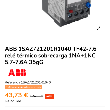
ABB 1SAZ721201R1040 TF42-7.6
relé térmico sobrecarga 1NA+1NC
5.7-7.6A 35gG
Referencia
1SAZ721201R1040
Últimas unidades en stock
43,73 €
124,93 €
-65%
Iva incluido