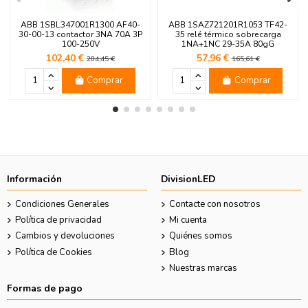
ABB 1SBL347001R1300 AF40-
ABB 1SAZ721201R1053 TF42-
30-00-13 contactor 3NA 70A 3P
35 relé térmico sobrecarga
100-250V
1NA+1NC 29-35A 80gG
102,40 €
57,96 €
284,45 €
165,61 €
Comprar
Comprar
Información
DivisionLED
Condiciones Generales
Contacte con nosotros
Política de privacidad
Mi cuenta
Cambios y devoluciones
Quiénes somos
Política de Cookies
Blog
Nuestras marcas
Formas de pago