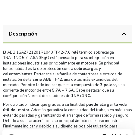
Descripción
El ABB 1SAZ721201R1040 TF42-7.6 relé térmico sobrecarga
1NA+1NC 5.7-7.6A 35gG está pensado para su integración en
instalaciones industriales principalmente en
motores
. Su principal
funcionalidad es la de protección contra
sobrecargas y
calentamientos
. Pertenece a la familia de contactores eléctricos de
instalación de la
serie ABB TF42
, una de las más extendidas del
mercado. Por otro lado indicar que está compuesto de
3 polos
y una
corriente de motor de entre
5.7A - 7.6A.
Cabe destacar que su
configuración Normal de estado es de
1NA+1NC.
Por otro lado indicar que gracias a su finalidad
puede alargar la vida
útil del motor
. Además garantiza la continuidad del trabajo en máquinas
evitando paradas y garantizando el arranque de forma rápido y seguro.
Debido a sus características su principal ámbito es el uso industrial.
Finalmente indicar y debido a su diseño es posible utilizarlo para
diferentes proyectos eléctricos.