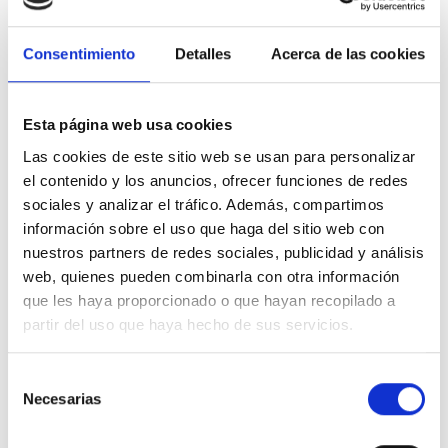
Gracias a su elevada protección IP66 está altamente protegido
contra inclemencias meteorológicas.
Asimismo indicar que su rango de temperatura es de -30°C a
Consentimiento
Detalles
Acerca de las cookies
+60°C.
Su peso es muy reducido y es de bajo consumo alimentable a
través del receptor o del multiswitch.
Además este LNB es compatible con soluciones multisatélite.
Esta página web usa cookies
Finalmente indicar que su conexión es muy sencilla.
Las cookies de este sitio web se usan para personalizar
Fabricado con los más altos estándares de calidad.
Ganancia máxima de
57dB
.
el contenido y los anuncios, ofrecer funciones de redes
Especificaciones técnicas
sociales y analizar el tráfico. Además, compartimos
información sobre el uso que haga del sitio web con
Especif. técnicas
nuestros partners de redes sociales, publicidad y análisis
Conector
º
F hembra
web, quienes pueden combinarla con otra información
Impedancia salida
Î©
75
que les haya proporcionado o que hayan recopilado a
partir del uso que haya hecho de sus servicios.
Control polar.
V
12 - 14 x Vert.
15 - 20 x Hor.
Alimentación
V
+12 ... 20V 170mA max.
Selección
Necesarias
de
Frecuencia salida
MHz
B-I: 950 ..
B-II: 1100 ..
1950
2150
consentimiento