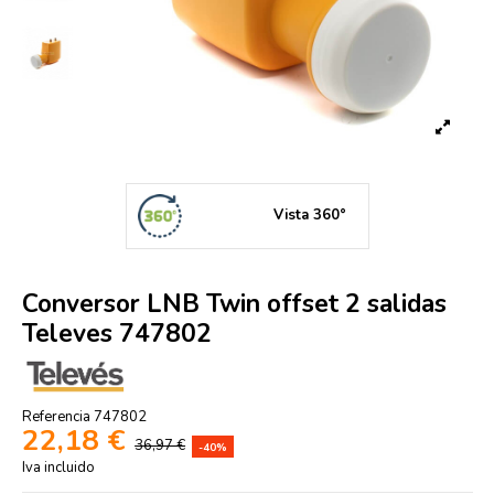
360 image
Conversor LNB Twin offset 2 salidas
Televes 747802
Referencia
747802
22,18 €
36,97 €
-40%
Iva incluido