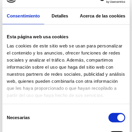
Consentimiento
Detalles
Acerca de las cookies
Descripción
Esta página web usa cookies
Las cookies de este sitio web se usan para personalizar
El
señalizador de luz Efapel Mec21 21361
funciona con alimentación
el contenido y los anuncios, ofrecer funciones de redes
de
230V~ - 50/60Hz
y ofrece dos niveles de potencia lumínica.
Incorpora la tecnología LED con temperatura de color de 4000K que
sociales y analizar el tráfico. Además, compartimos
proporciona una luz blanca neutra.
información sobre el uso que haga del sitio web con
Este dispositivo cuenta con dos configuraciones de consumo diferentes:
nuestros partners de redes sociales, publicidad y análisis
web, quienes pueden combinarla con otra información
L1: 0,2W de potencia
que les haya proporcionado o que hayan recopilado a
L2: 0,4W de potencia
partir del uso que haya hecho de sus servicios.
Su diseño compacto permite la instalación en diferentes tipos de
mecanismos eléctricos. El bajo consumo energético lo convierte en una
opción eficiente para señalización permanente en pasillos, escaleras o
Selección
zonas de paso.
Necesarias
de
Compatible con la gama Mec21 de Efapel, este señalizador se adapta
consentimiento
fácilmente a instalaciones residenciales y comerciales que requieran
iluminación de orientación discreta.