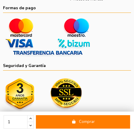
Formas de pago
Seguridad y Garantía
Comprar
Copyright © 2026 Divisionled ALLIANCE VENTURES, S.L. C.I.F.:
B87607339 Ramón y Cajal, Nº15, 28914 - Leganés (Madrid)