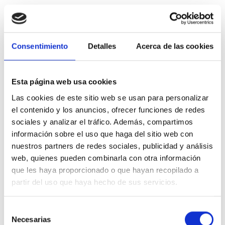
Descripción
Consentimiento
Detalles
Acerca de las cookies
Gala 38978 Grifo Bañera-Ducha monomando ONIS
Esta página web usa cookies
Detalles del producto
Las cookies de este sitio web se usan para personalizar
el contenido y los anuncios, ofrecer funciones de redes
Comentarios
sociales y analizar el tráfico. Además, compartimos
información sobre el uso que haga del sitio web con
nuestros partners de redes sociales, publicidad y análisis
web, quienes pueden combinarla con otra información
También podría interesarle
que les haya proporcionado o que hayan recopilado a
partir del uso que haya hecho de sus servicios.
-40%
-40%
Selección
Necesarias
de