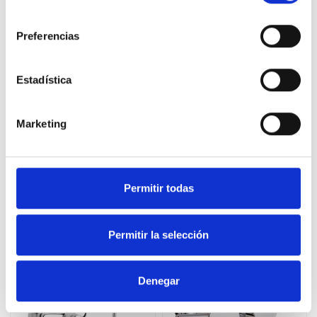
consentimiento
Preferencias
Estadística
Gala 38975 Grifo lavabo
Gala 38979 Grifo bidé
monomando ONIS
monomando ONIS
Marketing
28,24 €
28,24 €
47,07 €
47,07 €
Comprar
Comprar
Permitir todas
11 productos en la misma categoría:
Permitir la selección
-39%
-40%
Denegar