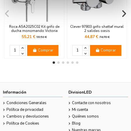
Roca A5A2025C02 Kit grifo de
Clever 97803 grifo shattaf mural
ducha monomando Victoria
2 salidas oasis
55,21 €
44,87 €
90,51 €
74,78 €
Comprar
Comprar
Información
DivisionLED
Condiciones Generales
Contacte con nosotros
Política de privacidad
Mi cuenta
Cambios y devoluciones
Quiénes somos
Política de Cookies
Blog
Nuestras marcas