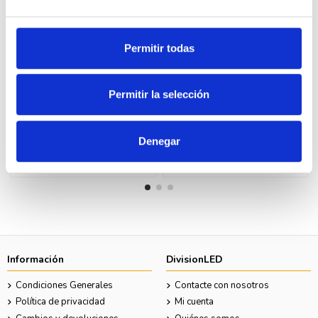
Permitir todas
Permitir la selección
Gala 38757 Grifo bidé
Clever 94696 Grifo de bidé
monomando KLYS
50mm monomando N Panam
Urban
47,70 €
79,50 €
40,66 €
67,76 €
Denegar
Comprar
Comprar
Información
DivisionLED
Condiciones Generales
Contacte con nosotros
Política de privacidad
Mi cuenta