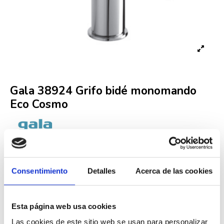
Gala 38924 Grifo bidé monomando
Eco Cosmo
Referencia
3892400
Últimas unidades en stock
56,70 €
Consentimiento
Detalles
Acerca de las cookies
103,09 €
-45%
Iva incluido
Esta página web usa cookies
Las cookies de este sitio web se usan para personalizar