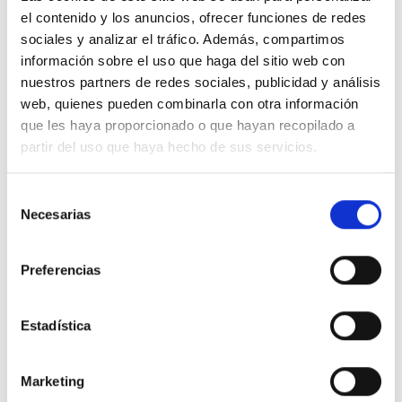
el contenido y los anuncios, ofrecer funciones de redes
sociales y analizar el tráfico. Además, compartimos
Descripción
información sobre el uso que haga del sitio web con
nuestros partners de redes sociales, publicidad y análisis
web, quienes pueden combinarla con otra información
Gala 38924 Grifo bidé monomando Eco Cosmo
que les haya proporcionado o que hayan recopilado a
partir del uso que haya hecho de sus servicios.
Detalles del producto
Selección
Necesarias
Comentarios
de
consentimiento
Preferencias
6 productos en la misma categoría:
Estadística
-40%
-40%
Marketing