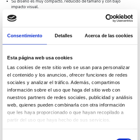
Su diseño es muy compacto, reducido de tamaño y con bajo
impacto visual.
Su acabado es en
gris.
Sus medidas son
45x90x86.75mm
.
Consentimiento
Detalles
Acerca de las cookies
El número de polos es de
3 Polos
.
Voltaje de aislamiento nominal 690 VA.
Esta página web usa cookies
Corriente operativa nominal de
20A
.
Las cookies de este sitio web se usan para personalizar
Rango de regulación de
1.0A a 1.6A
.
el contenido y los anuncios, ofrecer funciones de redes
Pertenece a la
serie ABB MS132
.
sociales y analizar el tráfico. Además, compartimos
información sobre el uso que haga del sitio web con
Asimismo indicar que su rango de temperatura de funcionamiento
es de
-25°C a +70°C
.
nuestros partners de redes sociales, publicidad y análisis
web, quienes pueden combinarla con otra información
Finalmente indicar que su conexión es muy sencilla debido a su
sistema de embornamiento de tornillería.
que les haya proporcionado o que hayan recopilado a
partir del uso que haya hecho de sus servicios.
Fabricado con los más altos estándares de calidad.
Especificaciones técnicas
Selección