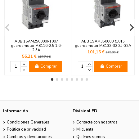
ABB 1SAM250000R1007
ABB 1SAM350000R1015
guardamotor MS116-2.5 1.6-
guardamotor MS132-32 25-32A
2.5A
101,15 €
273,38 €
55,21 €
157,74 €
Comprar
Comprar
Información
DivisionLED
Condiciones Generales
Contacte con nosotros
Política de privacidad
Mi cuenta
Cambios y devoluciones
Quiénes somos