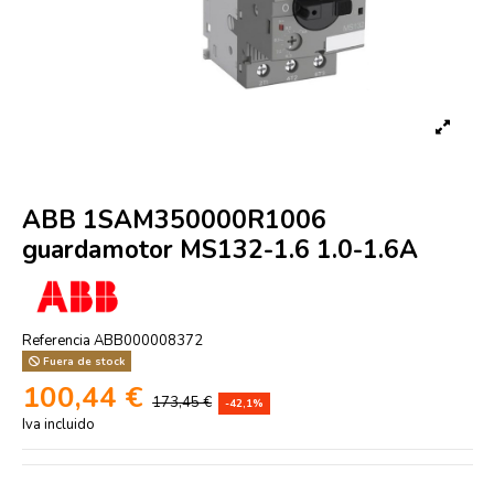
ABB 1SAM350000R1006
guardamotor MS132-1.6 1.0-1.6A
Referencia
ABB000008372
Fuera de stock
100,44 €
173,45 €
-42,1%
Iva incluido