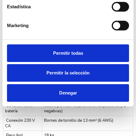
VE.Bus
Estadística
Puerto de
Sí
comunicaciones de
uso general
Marketing
ON/OFF remoto
Sí
Rango de
-40 a + 65°C (refrigerado por aire)
temperatura de
trabajo
Permitir todas
Humedad
máx 95 % sin condensación
CARCASA
Permitir la selección
Material y color
Aluminio (azul RAL 5012)
Categoría de
IP 21
Denegar
protección
Conexión de la
Cuatro pernos M8 (2 conexiones positivas y 2
batería
negativas)
Conexión 230 V
Bornes de tornillo de 13 mm² (6 AWG)
CA
Peso (kg)
18 kg