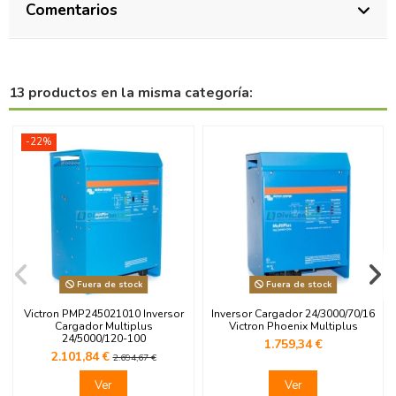
Comentarios
13 productos en la misma categoría:
-22%
Fuera de stock
Fuera de stock
Victron PMP245021010 Inversor
Inversor Cargador 24/3000/70/16
Cargador Multiplus
Victron Phoenix Multiplus
24/5000/120-100
1.759,34 €
2.101,84 €
2.694,67 €
Ver
Ver