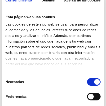
Consentimiento
Detalles
Acerca de las cookies
CC)
Modo de
26.4
almacenamiento
Esta página web usa cookies
(VCC)
Las cookies de este sitio web se usan para personalizar
Corriente de carga
70
el contenido y los anuncios, ofrecer funciones de redes
batería auxiliar (A)(
sociales y analizar el tráfico. Además, compartimos
Corriente de carga
4
información sobre el uso que haga del sitio web con
de la batería de
nuestros partners de redes sociales, publicidad y análisis
arranque (A)
web, quienes pueden combinarla con otra información
Sensor de
sÍ
que les haya proporcionado o que hayan recopilado a
temperatura de la
batería
partir del uso que haya hecho de sus servicios.
GENERAL
Selección
Salida Auxiliar
Sí (16A)
Necesarias
de
Relé programable
Sí
consentimiento
Protección
a – g
Preferencias
Puerto de
Para funcionamiento paralelo y trifásico,
comunicación
supervisión remota e integración del sistema