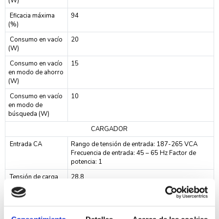
(W)
Eficacia máxima
94
(%)
Consumo en vacío
20
(W)
Consumo en vacío
15
en modo de ahorro
(W)
Consumo en vacío
10
en modo de
búsqueda (W)
CARGADOR
Entrada CA
Rango de tensión de entrada: 187-265 VCA
Frecuencia de entrada: 45 – 65 Hz Factor de
potencia: 1
Tensión de carga
28.8
de 'absorción' (V
CC)
Tensión de carga
27.6
de "flotación" (V