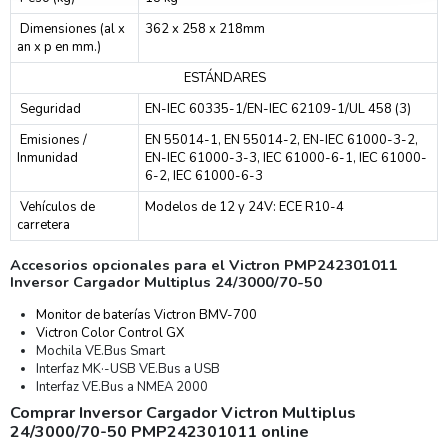
Dimensiones (al x
362 x 258 x 218mm
an x p en mm.)
ESTÁNDARES
Seguridad
EN-IEC 60335-1/EN-IEC 62109-1/UL 458 (3)
Emisiones /
EN 55014-1, EN 55014-2, EN-IEC 61000-3-2,
Inmunidad
EN-IEC 61000-3-3, IEC 61000-6-1, IEC 61000-
6-2, IEC 61000-6-3
Vehículos de
Modelos de 12 y 24V: ECE R10-4
carretera
Accesorios opcionales para el Victron PMP242301011
Inversor Cargador Multiplus 24/3000/70-50
Monitor de baterías Victron BMV-700
Victron Color Control GX
Mochila VE.Bus Smart
Interfaz MK·-USB VE.Bus a USB
Interfaz VE.Bus a NMEA 2000
Comprar Inversor Cargador Victron Multiplus
24/3000/70-50 PMP242301011 online