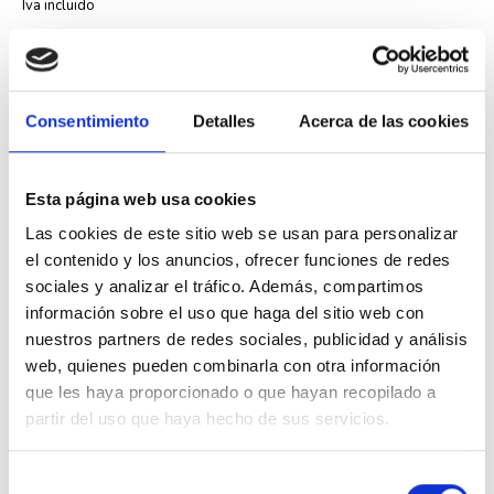
Iva incluido
Consentimiento
Detalles
Acerca de las cookies
Descripción
Esta página web usa cookies
Las cookies de este sitio web se usan para personalizar
El
marco de 2 elementos Efapel 90920 TUS
de la serie
Logus 90
permite instalar dos mecanismos eléctricos de forma ordenada y
el contenido y los anuncios, ofrecer funciones de redes
funcional. Este marco está fabricado en aluminio y gris, ofreciendo
sociales y analizar el tráfico. Además, compartimos
resistencia y durabilidad para instalaciones domésticas y comerciales.
información sobre el uso que haga del sitio web con
Compatible exclusivamente con la serie METALLO de Efapel, este marco
nuestros partners de redes sociales, publicidad y análisis
facilita la distribución de los puntos eléctricos en paredes y tabiques. Su
web, quienes pueden combinarla con otra información
diseño permite una instalación rápida y segura de interruptores,
enchufes y otros dispositivos eléctricos.
que les haya proporcionado o que hayan recopilado a
partir del uso que haya hecho de sus servicios.
Referencia del fabricante: 90920 TUS
Serie: Logus 90
Número de elementos: 2
Selección
Material: Aluminio y gris