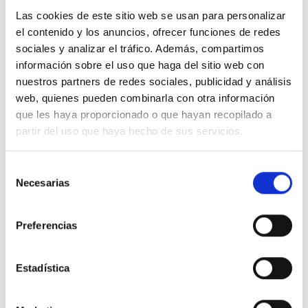
Las cookies de este sitio web se usan para personalizar
el contenido y los anuncios, ofrecer funciones de redes
sociales y analizar el tráfico. Además, compartimos
información sobre el uso que haga del sitio web con
Descripción
nuestros partners de redes sociales, publicidad y análisis
web, quienes pueden combinarla con otra información
que les haya proporcionado o que hayan recopilado a
NIESSEN SKY 8574 WN Marco de 4 elementos wengué natural
partir del uso que haya hecho de sus servicios.
Detalles del producto
Selección
Necesarias
de
consentimiento
Comentarios
Preferencias
Estadística
16 productos en la misma categoría: