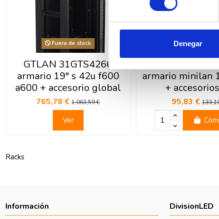
Denegar
Fuera de stock
GTLAN 31GTS4266
GTLAN 31GT
armario 19" s 42u f600
armario minilan 
a600 + accesorio global
+ accesorios
765,78 €
95,83 €
1.063,59 €
133,1
Ver
Com
Racks
Información
DivisionLED