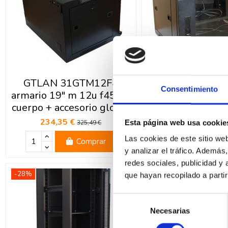
GTLAN 31GTM12F4
GTLAN 31GT
Consentimiento
armario 19" m 12u f450 1
armario 19" m 6
cuerpo + accesorio global
cuerpo + accesori
234,35 €
196,02 €
Esta página web usa cookie
325,49 €
272,2
Las cookies de este sitio we
Comprar
Com
y analizar el tráfico. Ademá
redes sociales, publicidad y
-28%
-28%
que hayan recopilado a parti
Selección
Necesarias
de
consentimiento