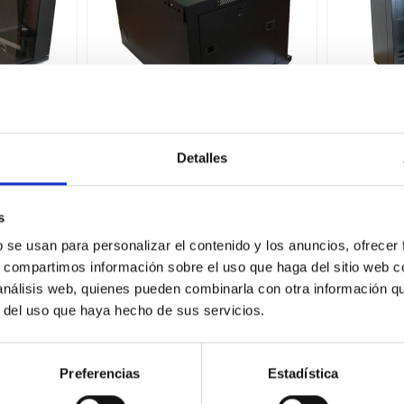
M6F4
GTLAN 31GTM9F4
GTLA
Detalles
u f450 1
armario 19" m 9u f450 1
armari
o global
cuerpo + accesorio global
a600 +
213,44 €
5
s
5 €
296,45 €
b se usan para personalizar el contenido y los anuncios, ofrecer
prar
Comprar
s, compartimos información sobre el uso que haga del sitio web 
 análisis web, quienes pueden combinarla con otra información q
-45%
r del uso que haya hecho de sus servicios.
Preferencias
Estadística