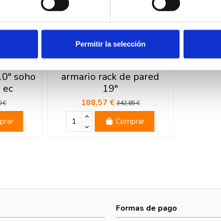
Permitir la selección
SOHO2
GAESTOPAS RP6012
10" soho
armario rack de pared
 ec
19"
188,57 €
0 €
342,85 €
prar
Comprar
Formas de pago