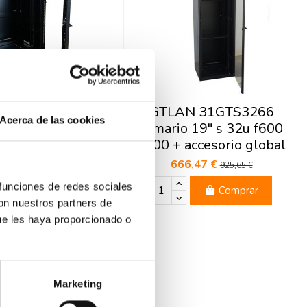
N 31GTS2266
GTLAN 31GTS3266
Acerca de las cookies
o 19" s 22u f600
armario 19" s 32u f600
 accesorio global
a600 + accesorio global
21,85 €
666,47 €
724,79 €
925,65 €
 funciones de redes sociales
Comprar
Comprar
con nuestros partners de
ue les haya proporcionado o
Marketing