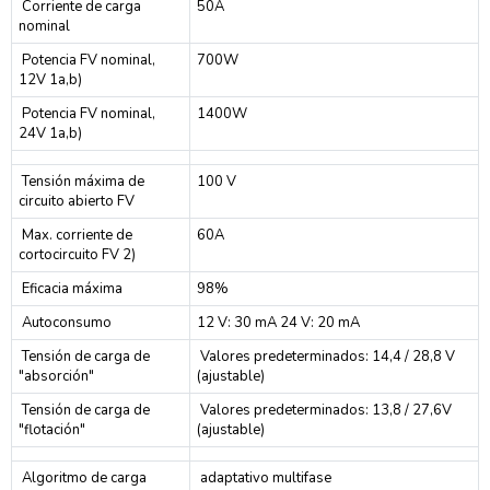
Corriente de carga
50A
nominal
Potencia FV nominal,
700W
12V 1a,b)
Potencia FV nominal,
1400W
24V 1a,b)
Tensión máxima de
100 V
circuito abierto FV
Max. corriente de
60A
cortocircuito FV 2)
Eficacia máxima
98%
Autoconsumo
12 V: 30 mA 24 V: 20 mA
Tensión de carga de
Valores predeterminados: 14,4 / 28,8 V
"absorción"
(ajustable)
Tensión de carga de
Valores predeterminados: 13,8 / 27,6V
"flotación"
(ajustable)
Algoritmo de carga
adaptativo multifase