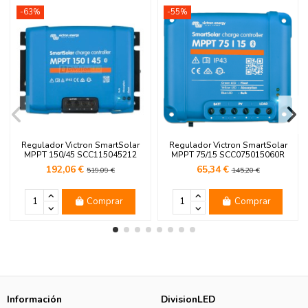
-63%
-55%
Regulador Victron SmartSolar
Regulador Victron SmartSolar
MPPT 150/45 SCC115045212
MPPT 75/15 SCC075015060R
192,06 €
65,34 €
519,09 €
145,20 €
Comprar
Comprar
Información
DivisionLED