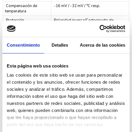
Compensación de
-16 mV / -32 mV / °C resp.
temperatura
Protección
Polaridad inversa/Cortocircuito de
salida/Sobretemperatura
Temperatura de trabajo
-30 a +60°C (potencia nominal completa
hasta los 40°C)
Consentimiento
Detalles
Acerca de las cookies
Humedad
95 %, sin condensación
Puerto de comunicación
VE.Direct o Bluetooth
Esta página web usa cookies
de datos
Las cookies de este sitio web se usan para personalizar
Color
Azul (RAL 5012)
el contenido y los anuncios, ofrecer funciones de redes
sociales y analizar el tráfico. Además, compartimos
Terminales de conexión
16 mm² / AWG6
información sobre el uso que haga del sitio web con
Grado de protección
IP43 (componentes electrónicos), IP22
nuestros partners de redes sociales, publicidad y análisis
(área de conexión)
web, quienes pueden combinarla con otra información
Peso
1.30 kg
que les haya proporcionado o que hayan recopilado a
partir del uso que haya hecho de sus servicios.
Dimensiones (al x an x
130x186x70 mm
p)