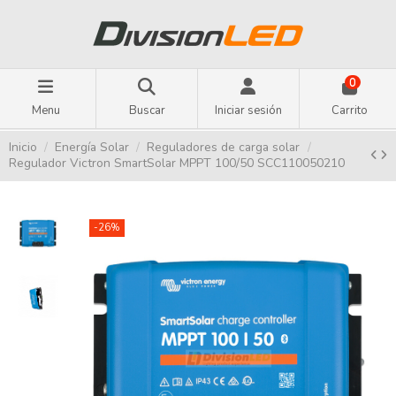
0
Menu
Buscar
Iniciar sesión
Carrito
Inicio
Energía Solar
Reguladores de carga solar
Regulador Victron SmartSolar MPPT 100/50 SCC110050210
-26%