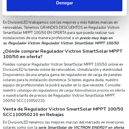
MPPT 100/50.
Denegar
Precio de Regulador Victron SmartSolar MPPT 100/50
SCC110050210 barato
En DivisionLED trabajamos con las mejores y más fiables marcas en
renovables. Tenemos GRANDES DESCUENTOS en Regulador Victron
SmartSolar MPPT 100/50 EN OFERTA para que pueda realizar sus
instalaciones de una manera profesional a un
precio muy bajo en
su
Regulador Victron
Regulador Victron SmartSolar MPPT 100/50
.
¿Dónde comprar Regulador Victron SmartSolar MPPT
100/50 en oferta?
Puedes comprar Regulador Victron SmartSolar MPPT 100/50 online en
DivisionLED tu tienda online de renovables, climatización y electricidad.
Disponemos de una amplia gama de reguladores de carga de paneles
solares para tu instalación doméstica. Si tienes alguna duda, nuestro
equipo de profesionales le podrá ayudar en lo que necesite. Consulte
nuestro
catalogo de reguladores de carga fotovoltaicos precios en oferta
o nuestra tarifa de precios de Regulador Victron SmartSolar MPPT
100/50 SCC110050210.
Venta de Regulador Victron SmartSolar MPPT 100/50
SCC110050210 en Rebajas
En DivisionLED tenemos las mejores marcas del mercado en inversores
solares como son la
serie SmartSolar de VICTRON ENERGY en oferta
.