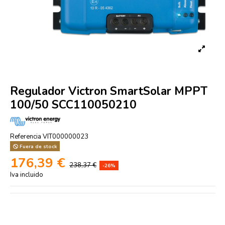
Regulador Victron SmartSolar MPPT
100/50 SCC110050210
Referencia
VIT000000023
Fuera de stock
176,39 €
238,37 €
-26%
Iva incluido