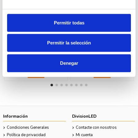
Permitir todas
Fuera de stock
Fuera de stock
Permitir la selección
LEGRAND 27401 idrobox-caja
LEGRAND 25503 idrobox-caja
ip40 1 modulo gris
ip55 3 modulos gris
2,34 €
7,57 €
4,42 €
14,28 €
Denegar
Ver
Ver
Información
DivisionLED
Condiciones Generales
Contacte con nosotros
Política de privacidad
Mi cuenta