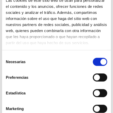
Las cookies de este sitio web se usan para personalizar
el contenido y los anuncios, ofrecer funciones de redes
sociales y analizar el tráfico. Además, compartimos
información sobre el uso que haga del sitio web con
Descripción
nuestros partners de redes sociales, publicidad y análisis
web, quienes pueden combinarla con otra información
que les haya proporcionado o que hayan recopilado a
LEGRAND 25602 idrobox-tapa ip55 2 modulos gris
partir del uso que haya hecho de sus servicios.
Detalles del producto
Selección
Necesarias
de
Comentarios
consentimiento
Preferencias
16 productos en la misma categoría:
Estadística
-47%
-47%
Marketing