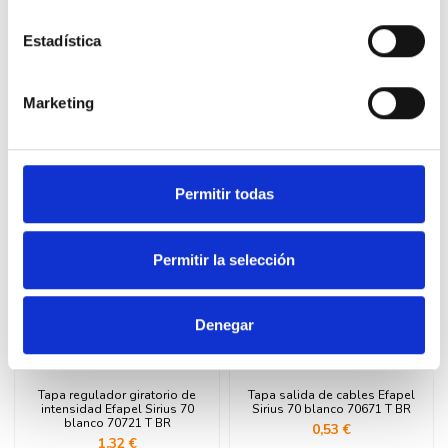
Estadística
Comentarios
Marketing
16 productos en la misma categoría:
Permitir todas
Permitir la selección
Denegar
Tapa regulador giratorio de
Tapa salida de cables Efapel
intensidad Efapel Sirius 70
Sirius 70 blanco 70671 T BR
blanco 70721 T BR
0,53 €
1,32 €