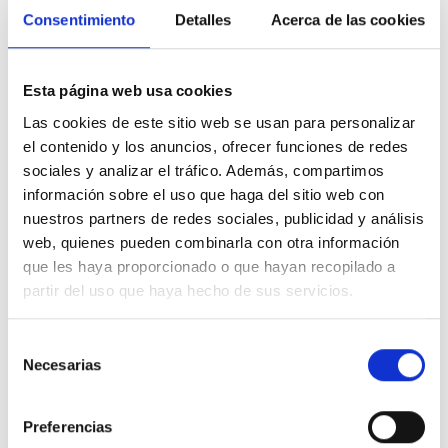
0,74 €
Consentimiento
Detalles
Acerca de las cookies
Iva incluido
Esta página web usa cookies
Las cookies de este sitio web se usan para personalizar
el contenido y los anuncios, ofrecer funciones de redes
sociales y analizar el tráfico. Además, compartimos
Descripción
información sobre el uso que haga del sitio web con
nuestros partners de redes sociales, publicidad y análisis
web, quienes pueden combinarla con otra información
Tecla para interruptor conmutador con luminoso Efapel Sirius 70
antracita Referencia: 70602 TAT
diseñada para el sistema mec21 de
que les haya proporcionado o que hayan recopilado a
Efapel. Compatible con instalaciones que incorporan cruzamientos,
partir del uso que haya hecho de sus servicios.
conmutadores, interruptores y pulsadores luminosos de la misma
marca.
Esta tecla en acabado antracita forma parte de la serie Sirius 70 y está
Selección
específicamente desarrollada para mecanismos luminosos del sistema
Necesarias
de
Efapel mec21.
consentimiento
Preferencias
Detalles del producto