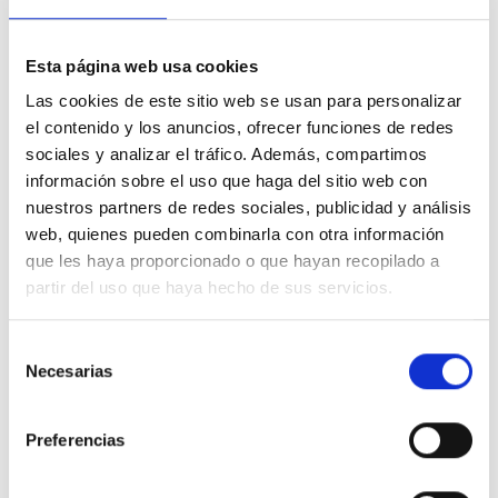
Esta página web usa cookies
Las cookies de este sitio web se usan para personalizar
el contenido y los anuncios, ofrecer funciones de redes
Descripción
sociales y analizar el tráfico. Además, compartimos
información sobre el uso que haga del sitio web con
nuestros partners de redes sociales, publicidad y análisis
La
tecla 70607 TBR en color blanco para pulsador con símbolo de
web, quienes pueden combinarla con otra información
luz
pertenece a la serie Sirius 70 de Efapel. Este componente debe
instalarse junto con pulsador de la serie mec21 referencia 21151 del
que les haya proporcionado o que hayan recopilado a
mismo fabricante.
partir del uso que haya hecho de sus servicios.
La tecla incorpora símbolo de luz y presenta acabado en blanco, siendo
compatible exclusivamente con los mecanismos mec21 de Efapel para
Selección
su correcto funcionamiento.
Necesarias
de
consentimiento
Detalles del producto
Preferencias
Comentarios