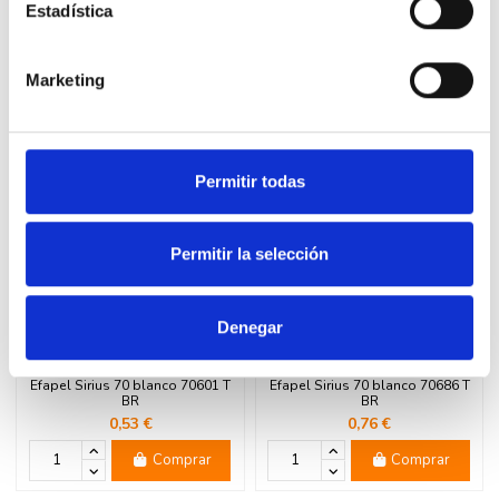
Estadística
Marketing
16 productos en la misma categoría:
Permitir todas
Permitir la selección
Denegar
Tecla de interruptor conmutador
Tapa toma televisión satélite
Efapel Sirius 70 blanco 70601 T
Efapel Sirius 70 blanco 70686 T
BR
BR
0,53 €
0,76 €
Comprar
Comprar