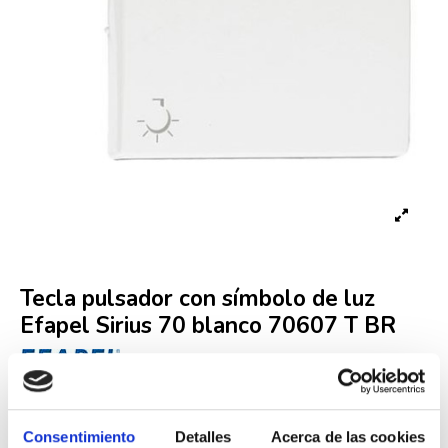
Tecla pulsador con símbolo de luz
Efapel Sirius 70 blanco 70607 T BR
Referencia
70607 TBR
0,74 €
Iva incluido
Consentimiento
Detalles
Acerca de las cookies