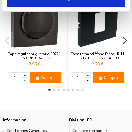
Tapa regulador giratorio 90721
Tapa toma teléfono Efapel RJ11
T IS GRIS GRAFITO
90712 T IS GRIS GRAFITO
3,95 €
2,23 €
Comprar
Comprar
Información
DivisionLED
Condiciones Generales
Contacte con nosotros