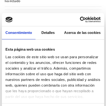
Iva incluido
Consentimiento
Detalles
Acerca de las cookies
Descripción
Esta página web usa cookies
La
tecla para doble interruptor doble Efapel Logus 90
con
referencia 90611 TIS
en color gris grafito permite controlar dos
Las cookies de este sitio web se usan para personalizar
circuitos independientes desde un mismo punto. Se instala sobre
el contenido y los anuncios, ofrecer funciones de redes
mecanismos Mec 21 compatibles como interruptores, conmutadores,
cruzamientos y pulsadores.
sociales y analizar el tráfico. Además, compartimos
información sobre el uso que haga del sitio web con
Esta tecla funciona con los siguientes mecanismos Mec 21:
nuestros partners de redes sociales, publicidad y análisis
Interruptores ref. 21011 y 21021
web, quienes pueden combinarla con otra información
Cruzamientos ref. 21071 y 21075
que les haya proporcionado o que hayan recopilado a
Pulsadores ref. 21051, 21151 y 21150
partir del uso que haya hecho de sus servicios.
No es compatible con mecanismos de doble cruzamiento. El acabado en
gris grafito aporta un aspecto moderno que combina bien con diferentes