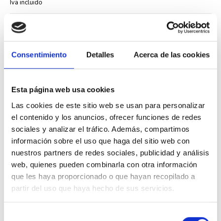
Iva incluido
Consentimiento
Detalles
Acerca de las cookies
Descripción
Esta página web usa cookies
Las cookies de este sitio web se usan para personalizar
La
referencia 90351 TBR
de
Efapel
es una tapa de color blanco
diseñada específicamente para mecanismos pulsador/conmutador con
el contenido y los anuncios, ofrecer funciones de redes
llave de la serie Logus 90.
sociales y analizar el tráfico. Además, compartimos
Esta tapa está fabricada para el mecanismo 21352. Su acabado en
información sobre el uso que haga del sitio web con
blanco aporta un aspecto limpio y discreto que encaja bien en
nuestros partners de redes sociales, publicidad y análisis
instalaciones residenciales y comerciales.
web, quienes pueden combinarla con otra información
Las características principales incluyen:
que les haya proporcionado o que hayan recopilado a
Compatible con mecanismo pulsador/conmutador con llave
partir del uso que haya hecho de sus servicios.
referencia 21352
Color blanco de la serie Logus 90
Fabricación Efapel con materiales resistentes
Selección