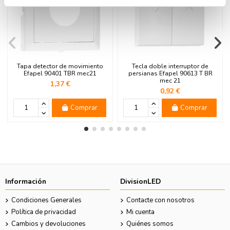
Tapa detector de movimiento
Tecla doble interruptor de
Efapel 90401 TBR mec21
persianas Efapel 90613 T BR
mec 21
1,37 €
0,92 €
Comprar
Comprar
Información
DivisionLED
Condiciones Generales
Contacte con nosotros
Política de privacidad
Mi cuenta
Cambios y devoluciones
Quiénes somos