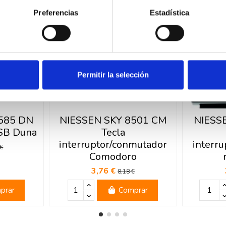
-54%
-54%
Preferencias
Estadística
Permitir la selección
585 DN
NIESSEN SKY 8501 CM
NIESS
USB Duna
Tecla
interruptor/conmutador
interr
 €
Comodoro
3,76 €
8,18 €
prar
Comprar