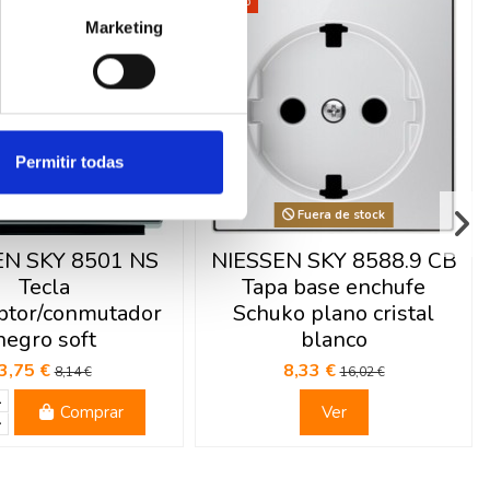
-48%
Marketing
Permitir todas
Fuera de stock
EN SKY 8501 NS
NIESSEN SKY 8588.9 CB
Tecla
Tapa base enchufe
uptor/conmutador
Schuko plano cristal
negro soft
blanco
3,75 €
8,33 €
8,14 €
16,02 €
Comprar
Ver