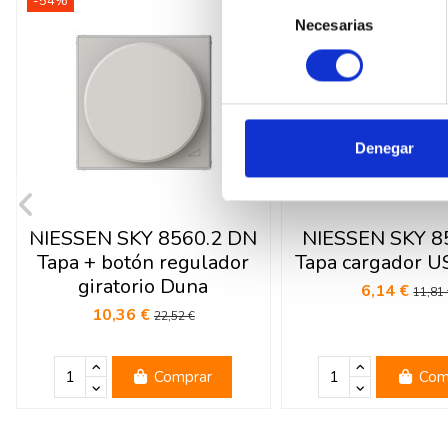
-54%
-48%
Selección
Necesarias
de
consentimiento
Denegar
NIESSEN SKY 8560.2 DN
NIESSEN SKY 8
Tapa + botón regulador
Tapa cargador 
giratorio Duna
6,14 €
11,81
10,36 €
22,52 €
Comprar
Com