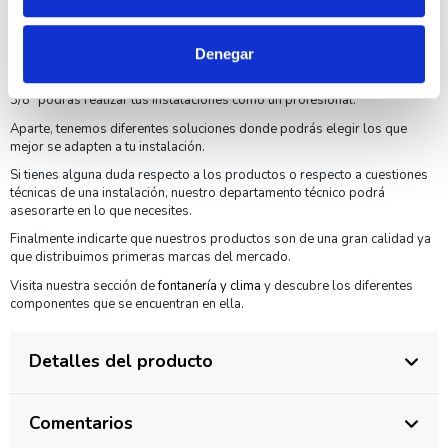
Por otro lado, tenemos todo tipo de cableado, accesorios y pequeño
Denegar
material para realizar tus instalaciones de una manera profesional. Con
la Standard Hidráulica 40077 válvula escuadra America 80 diámetro
3/8" podrás realizar tus instalaciones como un profesional.
Aparte, tenemos diferentes soluciones donde podrás elegir los que
mejor se adapten a tu instalación.
Si tienes alguna duda respecto a los productos o respecto a cuestiones
técnicas de una instalación, nuestro departamento técnico podrá
asesorarte en lo que necesites.
Finalmente indicarte que nuestros productos son de una gran calidad ya
que distribuimos primeras marcas del mercado.
Visita nuestra sección de
fontanería y clima
y descubre los diferentes
componentes que se encuentran en ella.
Detalles del producto
Comentarios