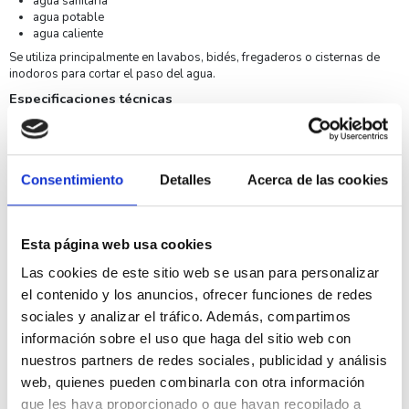
agua sanitaria
agua potable
agua caliente
Se utiliza principalmente en lavabos, bidés, fregaderos o cisternas de
inodoros para cortar el paso del agua.
Especificaciones técnicas
Máxima presión
16 bar
Máxima temperatura
90°C
Consentimiento
Detalles
Acerca de las cookies
Rango de temperatura
-10°C +90°C
Cuerpo
Latón (UNE-EN 12164 -12165)
Eje
Latón (UNE-EN 12164 -12165)
Esta página web usa cookies
Cierre eje
NBR
Las cookies de este sitio web se usan para personalizar
el contenido y los anuncios, ofrecer funciones de redes
Mando
ABS / Zamak
sociales y analizar el tráfico. Además, compartimos
Diámetro ( ØD )
3/8"
información sobre el uso que haga del sitio web con
Diámetro ( Ød )
1/2"
nuestros partners de redes sociales, publicidad y análisis
web, quienes pueden combinarla con otra información
Altura ( h )
46
que les haya proporcionado o que hayan recopilado a