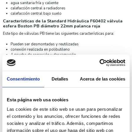
agua sanitaria fría y caliente
calefacción central a radiadores
calefacción central bajo suelo
Características de la Standard Hidráulica F60402 válvula
esfera Boston PB diámetro 22mm palanca roja
Este tipo de válvulas PB tiene las siguientes características para:
Pueden ser desmontadas y reutilizadas
conexión realizada en polibutileno
A prueba de corrosión y descamación
Recomendación de apertura y cierre de las válvulas cada 3 meses
sistema rápido y seguro de instalar
Uniones sin disolventes, soldaduras o llamas
Ahorro de tiempo, montaje y desmontaje muy rápido
Consentimiento
Detalles
Acerca de las cookies
No necesita herramientas
Sistema de unión seguro
Reducción de ruido
Posibilidad de empotrado
Esta página web usa cookies
Especificaciones técnicas
Las cookies de este sitio web se usan para personalizar
Palanca
Acero Dacromet / Aluminio
el contenido y los anuncios, ofrecer funciones de redes
sociales y analizar el tráfico. Además, compartimos
Diámetro ( Ø )
22mm
información sobre el uso que haga del sitio web con