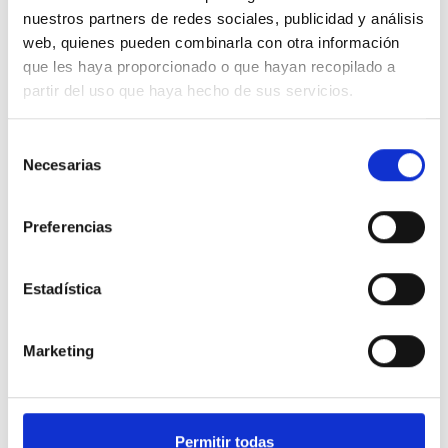
Ancho ( A )
90
nuestros partners de redes sociales, publicidad y análisis
Ancho palanca/mariposa ( B )
95
web, quienes pueden combinarla con otra información
Altura ( h )
47
que les haya proporcionado o que hayan recopilado a
partir del uso que haya hecho de sus servicios.
Esquema Standard Hidráulica F60402 válvula esfera
Boston PB diámetro 22mm palanca roja
Selección
Necesarias
de
consentimiento
Preferencias
Estadística
Marketing
Permitir todas