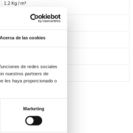
1,2 Kg / m³
0.2A
100
Acerca de las cookies
100mm
 funciones de redes sociales
Hasta +40°C
con nuestros partners de
ue les haya proporcionado o
Marketing