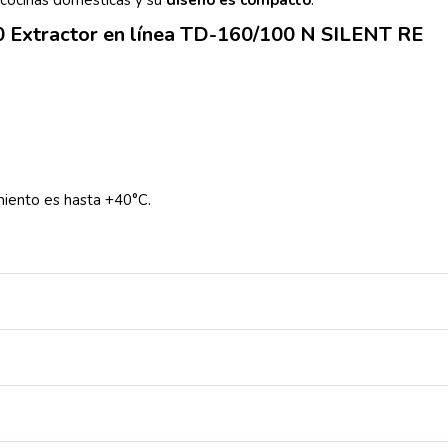
 cocinas domésticas y su
diseño es compacto
.
0 Extractor en línea TD-160/100 N SILENT RE
miento es hasta +40°C.