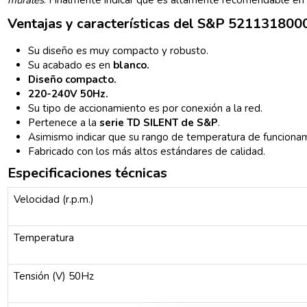
murales
. Finalmente indicar que es altamente recomendable en
Ventajas y características del S&P 521131800
Su diseño es muy compacto y robusto.
Su acabado es en
blanco.
Diseño compacto.
220-240V 50Hz.
Su tipo de accionamiento es por conexión a la red.
Pertenece a la
serie TD SILENT de S&P
.
Asimismo indicar que su rango de temperatura de funciona
Fabricado con los más altos estándares de calidad.
Especificaciones técnicas
Velocidad (r.p.m.)
Temperatura
Tensión (V) 50Hz