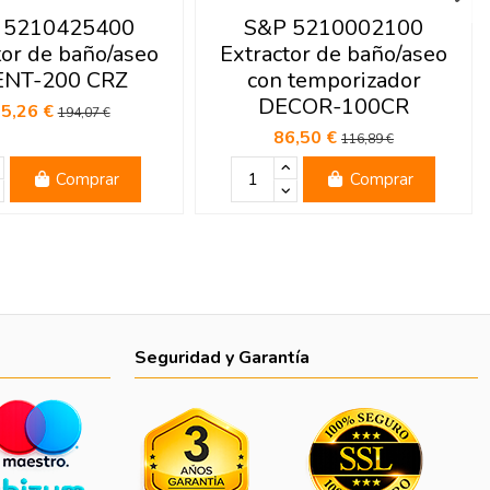
 5210425400
S&P 5210002100
tor de baño/aseo
Extractor de baño/aseo
ENT-200 CRZ
con temporizador
DECOR-100CR
5,26 €
194,07 €
86,50 €
116,89 €
Comprar
Comprar
Seguridad y Garantía