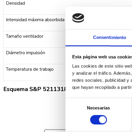
Densidad
Intensidad máxima absorbida
Tamaño ventilador
Consentimiento
Diámetro impulsión
Esta página web usa cookie
Las cookies de este sitio we
Temperatura de trabajo
y analizar el tráfico. Ademá
redes sociales, publicidad y
que hayan recopilado a parti
Esquema S&P 5211318000 Extractor en línea
Selección
Necesarias
de
consentimiento