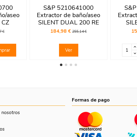
0700
S&P 5210641000
S&P
ño/aseo
Extractor de baño/aseo
Extrac
 CZ
SILENT DUAL 200 RE
SIL
184,98 €
15
7 €
255,14 €
prar
Ver
Formas de pago
 nosotros
os