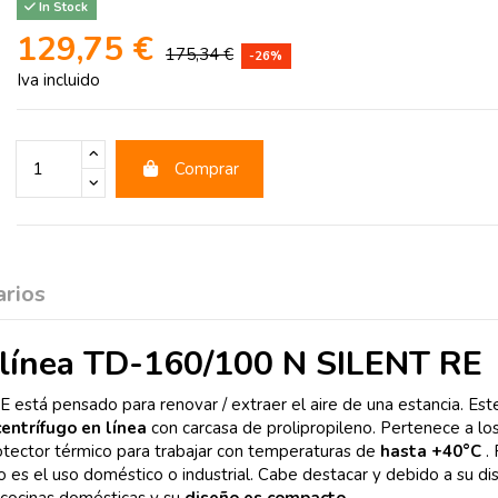
In Stock
129,75 €
175,34 €
-26%
Iva incluido
Comprar
rios
línea TD-160/100 N SILENT RE
stá pensado para renovar / extraer el aire de una estancia. Es
centrífugo en línea
con carcasa de prolipropileno. Pertenece a lo
tector térmico para trabajar con temperaturas de
hasta +40°C
. 
to es el uso doméstico o industrial. Cabe destacar y debido a su di