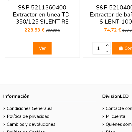
S&P 5211360400
S&P 521040
Extractor en línea TD-
Extractor de ba
350/125 SILENT RE
SILENT-100
228,53 €
74,72 €
307,99 €
100,9
Ver
Com
Información
DivisionLED
Condiciones Generales
Contacte con
Política de privacidad
Mi cuenta
Cambios y devoluciones
Quiénes som