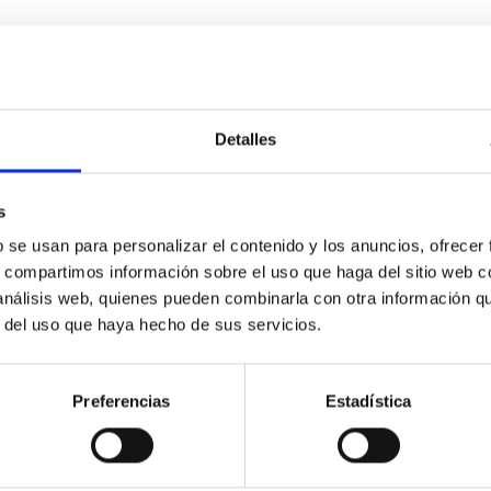
Detalles
s
b se usan para personalizar el contenido y los anuncios, ofrecer
s, compartimos información sobre el uso que haga del sitio web 
 análisis web, quienes pueden combinarla con otra información q
r del uso que haya hecho de sus servicios.
 TD-160/100 N SILENT RE
Preferencias
Estadística