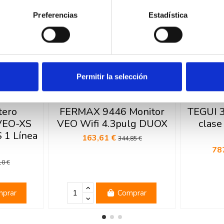
Preferencias
Estadística
Permitir la selección
tero
FERMAX 9446 Monitor
TEGUI 3
VEO-XS
VEO Wifi 4.3pulg DUOX
clas
 1 Línea
163,61 €
344,85 €
78
10 €
prar
Comprar